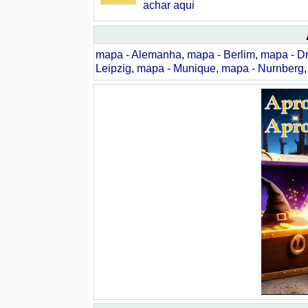
achar aqui
mapa - Alemanha
,
mapa - Berlim
,
mapa - D
Leipzig
,
mapa - Munique
,
mapa - Nurnberg