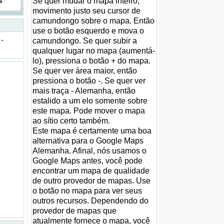
Se quer mudar o mapa inteiro,
s
movimento justo seu cursor de
camundongo sobre o mapa. Então
use o botão esquerdo e mova o
-
camundongo. Se quer subir a
qualquer lugar no mapa (aumentá-
lo), pressiona o botão + do mapa.
Se quer ver área maior, então
pressiona o botão -. Se quer ver
mais traça - Alemanha, então
estalido a um elo somente sobre
este mapa. Pode mover o mapa
ao sítio certo também.
Este mapa é certamente uma boa
alternativa para o Google Maps
Alemanha. Afinal, nós usamos o
Google Maps antes, você pode
encontrar um mapa de qualidade
de outro provedor de mapas. Use
o botão no mapa para ver seus
outros recursos. Dependendo do
provedor de mapas que
atualmente fornece o mapa, você