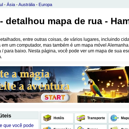
ul
-
Ásia
-
Austrália
-
Europa
- detalhou mapa de rua - Ha
lhados, entre outras coisas, de vários lugares, incluindo cida
pa em um computador, mas também é um mapa móvel Alemanha. 
ima / para baixo. Nesta página, você pode ver um mapa de sua 
.
úteis
Hotéis
Transporte
Map
he que você pode