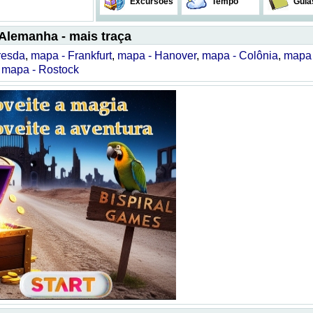
Excursões
Tempo
Guia
Alemanha - mais traça
resda
,
mapa - Frankfurt
,
mapa - Hanover
,
mapa - Colônia
,
mapa 
,
mapa - Rostock