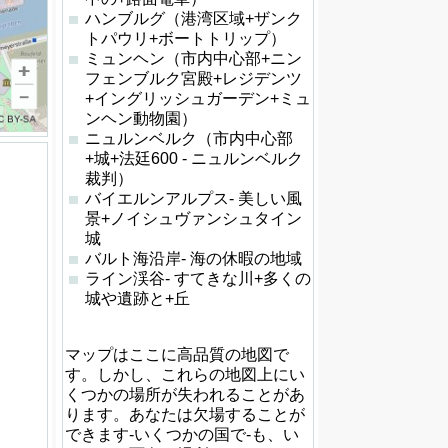
ハンブルグ（港湾区域+ザンク
トパウリ+ボートトリップ）
ミュンヘン（市内中心部+ニン
フェンブルク宮殿+レジデンツ
+イングリッシュガーデン+ミュ
ンヘン動物園）
ニュルンベルク（市内中心部
+城+法廷600 - ニュルンベルク
裁判）
バイエルンアルプス- 美しい風
景+ノイシュヴァンシュタイン
城
バルト海沿岸- 海の休暇の地域
ライン渓谷- すてきな川+多くの
城や遺跡と+丘
マップはここに高品質の地図で
す。しかし、これらの地図上にい
くつかの場所が失われることがあ
ります。あなたは欠場することが
できます-いくつかの国で-も、い