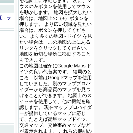
を地図上に移動します。 次に、マ
ウスの左ボタンを使用してマウス
を動かします。 地図を拡大したい
 - ラ
場合は、地図上の（+）ボタンを
押します。 より広い領域を見たい
場合は、ボタンを押してくださ
い。 より多くの地図 - ドイツ を見
たい場合は、この地図の上にある
リンクをクリックしてください。
地図を適切な場所に移動すること
もできます。
この地図は確かにGoogle Maps ド
イツの良い代替案です。 結局のと
ころ、以前はGoogleマップを使用
していました。別のマッププロバ
イダーから高品質のマップを見つ
けることができます。 地図上のス
イッチを使用して、他の機能を確
認します。 現在マッププロバイダ
ーが提供しているマップに応じ
て、たとえば衛星マップドイツ、
交通マップ、交通事故マップなど
が表示されます。 これらの機能の