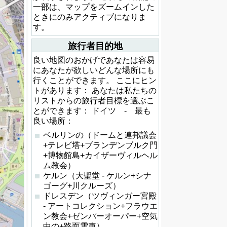
一部は、マップをズームインした
ときにのみアクティブになりま
す。
旅行者目的地
良い地図のおかげであなたは容易
にあなたが欲しいどんな場所にも
行くことができます。 ここにヒン
トがあります： あなたは私たちの
リストからの旅行者目標を選ぶこ
とができます： ドイツ - 最も
良い場所：
ベルリンの（ドームと連邦議会
+テレビ塔+ブランデンブルク門
+博物館島+カイザーヴィルヘル
ム教会）
ケルン（大聖堂 - ケルン+シナ
ゴーグ+川クルーズ）
ドレスデン（ツヴィンガー宮殿
- アートコレクション+フラウエ
ン教会+ゼンパーオーパー+空気
中の+路面電車）