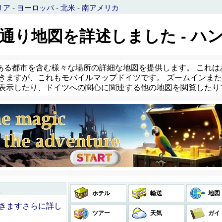
リア
-
ヨーロッパ
-
北米
-
南アメリカ
 が通り地図を詳述しました - ハ
ある都市を含む様々な場所の詳細な地図を提供します。 これは
きますが、これもモバイルマップドイツです。 ズームインまたは
を表示したり、ドイツへの関心に関連する他の地図を閲覧したり
ホテル
輸送
地図
できますさらに詳し
ツアー
天気
ガイ