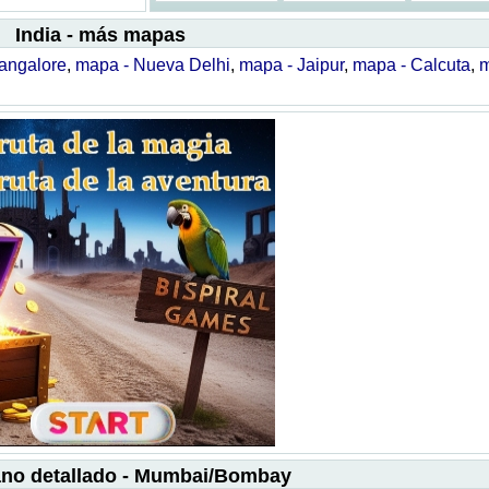
India - más mapas
angalore
,
mapa - Nueva Delhi
,
mapa - Jaipur
,
mapa - Calcuta
,
m
lano detallado - Mumbai/Bombay