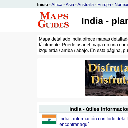
Inicio
-
Africa
-
Asia
-
Australia
-
Europa
-
Nortea
India - pl
Mapa detallado India ofrece mapas detallado
fácilmente. Puede usar el mapa en una comp
izquierda / arriba / abajo. En esta página, 
India - útiles informaci
India - información con todo deta
encontrar aquí