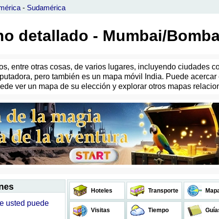
mérica
-
Sudamérica
ano detallado - Mumbai/Bomb
s, entre otras cosas, de varios lugares, incluyendo ciudades co
utadora, pero también es un mapa móvil India. Puede acercar o 
puede ver un mapa de su elección y explorar otros mapas relacio
ones
Hoteles
Transporte
Map
lle usted puede
Visitas
Tiempo
Guía