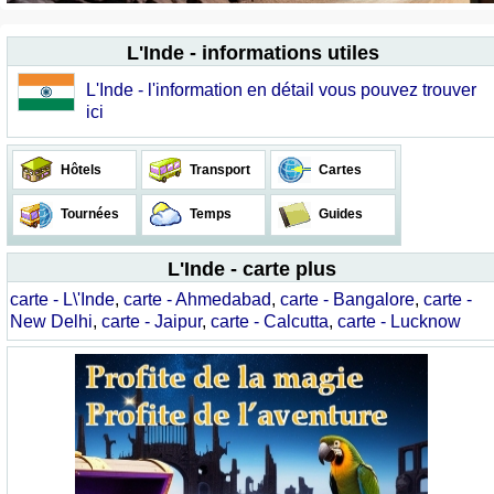
L'Inde - informations utiles
L'Inde - l'information en détail vous pouvez trouver
ici
Hôtels
Transport
Cartes
Tournées
Temps
Guides
L'Inde - carte plus
carte - L\'Inde
,
carte - Ahmedabad
,
carte - Bangalore
,
carte -
New Delhi
,
carte - Jaipur
,
carte - Calcutta
,
carte - Lucknow