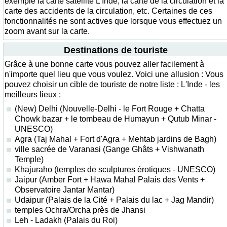
exemple la carte satellite L'Inde, la carte de la circulation et la
carte des accidents de la circulation, etc. Certaines de ces
fonctionnalités ne sont actives que lorsque vous effectuez un
zoom avant sur la carte.
Destinations de touriste
Grâce à une bonne carte vous pouvez aller facilement à
n'importe quel lieu que vous voulez. Voici une allusion : Vous
pouvez choisir un cible de touriste de notre liste : L'Inde - les
meilleurs lieux :
(New) Delhi (Nouvelle-Delhi - le Fort Rouge + Chatta
Chowk bazar + le tombeau de Humayun + Qutub Minar -
UNESCO)
Agra (Taj Mahal + Fort d'Agra + Mehtab jardins de Bagh)
ville sacrée de Varanasi (Gange Ghâts + Vishwanath
Temple)
Khajuraho (temples de sculptures érotiques - UNESCO)
Jaipur (Amber Fort + Hawa Mahal Palais des Vents +
Observatoire Jantar Mantar)
Udaipur (Palais de la Cité + Palais du lac + Jag Mandir)
temples Ochra/Orcha près de Jhansi
Leh - Ladakh (Palais du Roi)