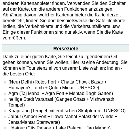
anderen Kartenanbieter finden. Verwenden Sie den Schalter
auf der Karte, um die anderen Funktionen anzuzeigen.
Abhängig davon, welcher Kartenanbieter die Karte derzeit
bereitstellt, finden Sie dort beispielsweise die Satellitenkarte
Indien, die Verkehrskarte und die Verkehrsunfallkarte usw.
Einige dieser Funktionen sind nur aktiv, wenn Sie die Karte
vergrößern.
Reiseziele
Dank zu einer guten Karte, Sie leicht zu irgendeinem Ort
gehen können, wenn Sie wollen. Hier ist eine Andeutung: Sie
können ein Touristenziel von unserer Liste wählen: Indien -
die besten Orte:
(Neu) Delhi (Rotes Fort + Chatta Chowk Basar +
Humayun's Tomb + Qutub Minar - UNESCO)
Agra (Taj Mahal + Agra Fort + Mehtab Bagh Gärten)
heilige Stadt Varanasi (Ganges Ghats + Vishwanath
Tempel)
Khajuraho (Tempel mit erotischen Skulpturen - UNESCO)
Jaipur (Amber Fort + Hawa Mahal Palast der Winde +
JantarMantar Sternwarte)
Udaipur (City Palace + Lake Palace + Jag Mandir)