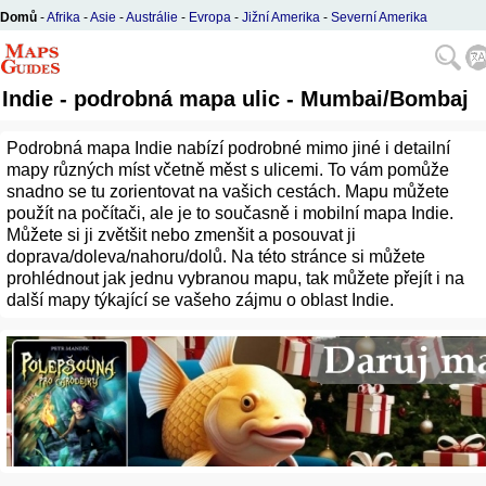
Domů
-
Afrika
-
Asie
-
Austrálie
-
Evropa
-
Jižní Amerika
-
Severní Amerika
Indie - podrobná mapa ulic - Mumbai/Bombaj
Podrobná mapa Indie nabízí podrobné mimo jiné i detailní
mapy různých míst včetně měst s ulicemi. To vám pomůže
snadno se tu zorientovat na vašich cestách. Mapu můžete
použít na počítači, ale je to současně i mobilní mapa Indie.
Můžete si ji zvětšit nebo zmenšit a posouvat ji
doprava/doleva/nahoru/dolů. Na této stránce si můžete
prohlédnout jak jednu vybranou mapu, tak můžete přejít i na
další mapy týkající se vašeho zájmu o oblast Indie.