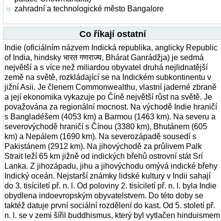
zahradní a technologické město Bangalore
Co říkají ostatní
Indie (oficiálním názvem Indická republika, anglicky Republic
of India, hindsky भारत गणराज्य, Bhárat Ganrádžja) je sedmá
největší a s více než miliardou obyvatel druhá nejlidnatější
země na světě, rozkládající se na Indickém subkontinentu v
jižní Asii. Je členem Commonwealthu, vlastní jaderné zbraně
a její ekonomika vykazuje po Číně největší růst na světě. Je
považována za regionální mocnost. Na východě Indie hraničí
s Bangladéšem (4053 km) a Barmou (1463 km). Na severu a
severovýchodě hraničí s Čínou (3380 km), Bhutánem (605
km) a Nepálem (1690 km). Na severozápadě sousedí s
Pakistánem (2912 km). Na jihovýchodě za průlivem Palk
Strait leží 65 km jižně od indických břehů ostrovní stát Srí
Lanka. Z jihozápadu, jihu a jihovýchodu omývá indické břehy
Indický oceán. Nejstarší známky lidské kultury v Indii sahají
do 3. tisíciletí př. n. l. Od poloviny 2. tisíciletí př. n. l. byla Indie
obydlena indoevropským obyvatelstvem. Do této doby se
taktéž datuje první sociální rozdělení do kast. Od 5. století př.
n. l. se v zemi šířil buddhismus, který byl vytlačen hinduismem