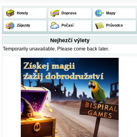
Hotely
Doprava
Mapy
Zájezdy
Počasí
Průvodce
Nejhezčí výlety
Temporarily unavailable. Please come back later.