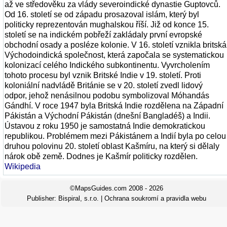
až ve středověku za vlády severoindické dynastie Guptovců.
Od 16. století se od západu prosazoval islám, který byl
politicky reprezentován mughalskou říší. Již od konce 15.
století se na indickém pobřeží zakládaly první evropské
obchodní osady a posléze kolonie. V 16. století vznikla britská
Východoindická společnost, která započala se systematickou
kolonizací celého Indického subkontinentu. Vyvrcholením
tohoto procesu byl vznik Britské Indie v 19. století. Proti
koloniální nadvládě Británie se v 20. století zvedl lidový
odpor, jehož nenásilnou podobu symbolizoval Móhandás
Gándhí. V roce 1947 byla Britská Indie rozdělena na Západní
Pákistán a Východní Pákistán (dnešní Bangladéš) a Indii.
Ústavou z roku 1950 je samostatná Indie demokratickou
republikou. Problémem mezi Pákistánem a Indií byla po celou
druhou polovinu 20. století oblast Kašmíru, na který si dělaly
nárok obě země. Dodnes je Kašmír politicky rozdělen.
Wikipedia
©MapsGuides.com 2008 - 2026
Publisher:
Bispiral, s.r.o.
|
Ochrana soukromí a pravidla webu