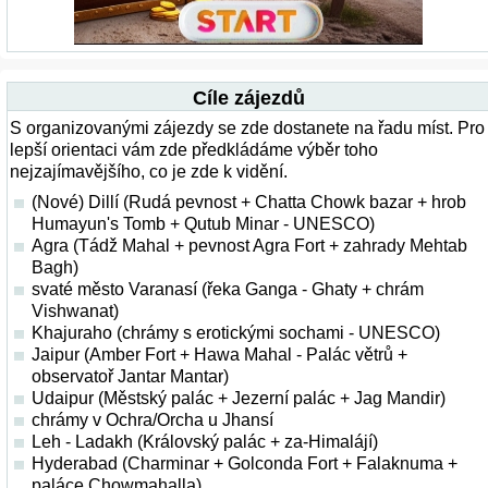
Cíle zájezdů
S organizovanými zájezdy se zde dostanete na řadu míst. Pro
lepší orientaci vám zde předkládáme výběr toho
nejzajímavějšího, co je zde k vidění.
(Nové) Dillí (Rudá pevnost + Chatta Chowk bazar + hrob
Humayun's Tomb + Qutub Minar - UNESCO)
Agra (Tádž Mahal + pevnost Agra Fort + zahrady Mehtab
Bagh)
svaté město Varanasí (řeka Ganga - Ghaty + chrám
Vishwanat)
Khajuraho (chrámy s erotickými sochami - UNESCO)
Jaipur (Amber Fort + Hawa Mahal - Palác větrů +
observatoř Jantar Mantar)
Udaipur (Městský palác + Jezerní palác + Jag Mandir)
chrámy v Ochra/Orcha u Jhansí
Leh - Ladakh (Královský palác + za-Himalájí)
Hyderabad (Charminar + Golconda Fort + Falaknuma +
paláce Chowmahalla)