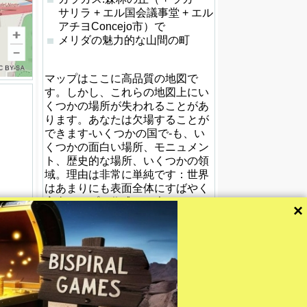
サリラ + エル国会議事堂 + エル
アチヨConcejo市）で
メリダの魅力的な山間の町
マップはここに高品質の地図で
す。しかし、これらの地図上にい
くつかの場所が失われることがあ
ります。あなたは欠場することが
できます-いくつかの国で-も、い
くつかの面白い場所、モニュメン
ト、歴史的な場所、いくつかの領
域。理由は非常に単純です：世界
はあまりにも表面全体にすばやく
完全マップを作成する大きさで
×
す。これらのマップは、すべての
時間を改善している。私たちはあ
なたをお勧めします：あなたは、
後で返すの探していたの見つけて
いないのであれば。ありがとうご
ざいます。