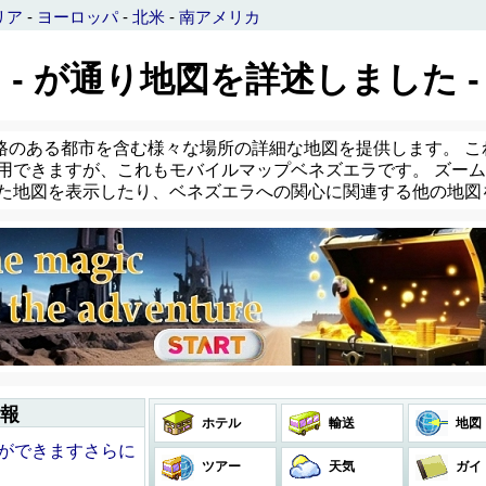
リア
-
ヨーロッパ
-
北米
-
南アメリカ
 - が通り地図を詳述しました -
路のある都市を含む様々な場所の詳細な地図を提供します。 こ
用できますが、これもモバイルマップベネズエラです。 ズームイ
した地図を表示したり、ベネズエラへの関心に関連する他の地図
情報
ホテル
輸送
地図
とができますさらに
ツアー
天気
ガイ