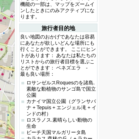
機能の一部は、マップをズームイ
ンしたときにのみアクティブにな
ります。
旅行者目的地
良い地図のおかげであなたは容易
にあなたが欲しいどんな場所にも
行くことができます。 ここにヒン
トがあります： あなたは私たちの
リストからの旅行者目標を選ぶこ
とができます： ベネズエラ -
最も良い場所：
ロサンゼルスRoquesのを諸島.
素敵な動植物のサンゴ島で国立
公園
カナイマ国立公園（グランサバ
ナ + Tepuis + エンジェル滝 + イ
ンドの村）
ロスラノス.素晴らしい動物の
生命
ビーチ天国マルガリータ島
カラカス.森林の丘（ + ラカー