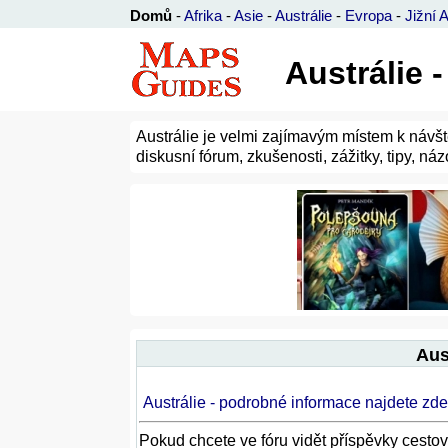
Domů
-
Afrika
-
Asie
-
Austrálie
-
Evropa
-
Jižní 
Austrálie 
Austrálie je velmi zajímavým místem k návštěv
diskusní fórum, zkušenosti, zážitky, tipy, ná
Aus
Austrálie - podrobné informace najdete zde
Pokud chcete ve fóru vidět příspěvky cesto