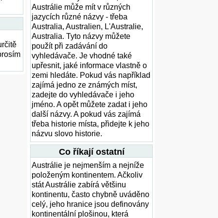
Austrálie může mít v různých
jazycích různé názvy - třeba
Australia, Australien, L'Australie,
Australia. Tyto názvy můžete
rčitě
použít při zadávání do
prosím
vyhledávače. Je vhodné také
upřesnit, jaké informace vlastně o
zemi hledáte. Pokud vás například
zajímá jedno ze známých míst,
zadejte do vyhledávače i jeho
jméno. A opět můžete zadat i jeho
další názvy. A pokud vás zajímá
třeba historie místa, přidejte k jeho
názvu slovo historie.
Co říkají ostatní
Austrálie je nejmenším a nejníže
položeným kontinentem. Ačkoliv
stát Austrálie zabírá většinu
kontinentu, často chybně uváděno
celý, jeho hranice jsou definovány
kontinentální plošinou, která