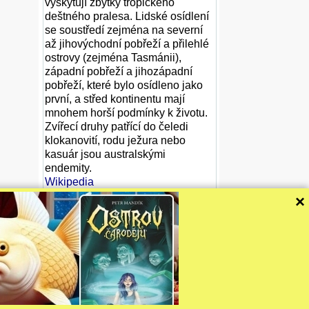
vyskytují zbytky tropického
deštného pralesa. Lidské osídlení
se soustředí zejména na severní
až jihovýchodní pobřeží a přilehlé
ostrovy (zejména Tasmánii),
západní pobřeží a jihozápadní
pobřeží, které bylo osídleno jako
první, a střed kontinentu mají
mnohem horší podmínky k životu.
Zvířecí druhy patřící do čeledi
klokanovití, rodu ježura nebo
kasuár jsou australskými
endemity.
Wikipedia
×
Tam, kde je příslušná informace
dostupná, uvádíme na tomto místě
ještě informaci o daném území z
CIA factbook. Pro území Austrálie
není dostupná.
CIA The World Factbook