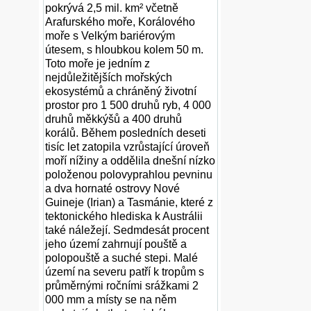
pokrývá 2,5 mil. km² včetně
Arafurského moře, Korálového
moře s Velkým bariérovým
útesem, s hloubkou kolem 50 m.
Toto moře je jedním z
nejdůležitějších mořských
ekosystémů a chráněný životní
prostor pro 1 500 druhů ryb, 4 000
druhů měkkýšů a 400 druhů
korálů. Během posledních deseti
tisíc let zatopila vzrůstající úroveň
moří nížiny a oddělila dnešní nízko
položenou polovyprahlou pevninu
a dva hornaté ostrovy Nové
Guineje (Irian) a Tasmánie, které z
tektonického hlediska k Austrálii
také náležejí. Sedmdesát procent
jeho území zahrnují pouště a
polopouště a suché stepi. Malé
území na severu patří k tropům s
průměrnými ročními srážkami 2
000 mm a místy se na něm