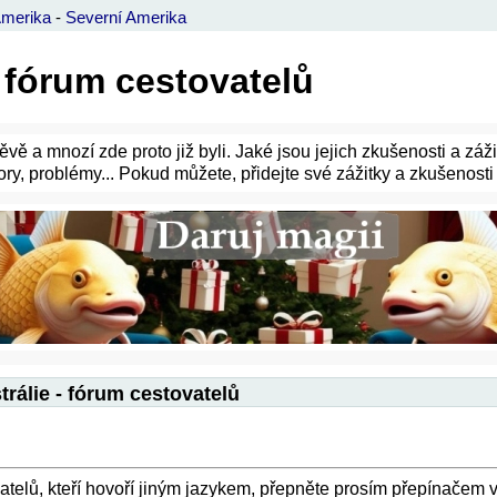
Amerika
-
Severní Amerika
- fórum cestovatelů
ě a mnozí zde proto již byli. Jaké jsou jejich zkušenosti a záži
zory, problémy... Pokud můžete, přidejte své zážitky a zkušenosti
trálie - fórum cestovatelů
vatelů, kteří hovoří jiným jazykem, přepněte prosím přepínačem 