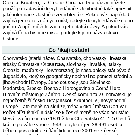
Croatia, Kroatien, La Croatie, Croacia. Tyto názvy můžete
použít při zadávání do vyhledávače. Je vhodné také upřesnit,
jaké informace vlastně o zemi hledáte. Pokud vás například
zajímá jedno ze známých míst, zadejte do vyhledávače i jeho
jméno. A opět můžete zadat i jeho další názvy. A pokud vás
zajímá třeba historie místa, přidejte k jeho názvu slovo
historie.
Co říkají ostatní
Chorvatsko (starší název Charvátsko, chorvatsky Hrvatska,
srbsky Chrvatska / Хрватска, slovinsky Hrvaška, italsky
Croazia, maďarsky Horvátország) je nástupnický stát bývalé
Jugoslávie, který se geograficky nachází na pomezí střední a
jihovýchodní Evropy. Jeho sousedy jsou Slovinsko,
Maďarsko, Srbsko, Bosna a Hercegovina a Černá Hora.
Hlavním městem je Záhřeb. Česká komunita v Chorvatsku je
nejpočetnější českou krajanskou skupinou v jihovýchodní
Evropě. Tato menšina sídlí zejména v okolí města Daruvar.
Počet příslušníků hlásící se k české menšině však neustále
klesá - zatímco v roce 1931 žilo v Chorvatsku 45 715 Čechů,
krátce po válce v roce 1948 to bylo už jen 28 991 osob a
během posledního sčítání lidu v roce 2001 se k české