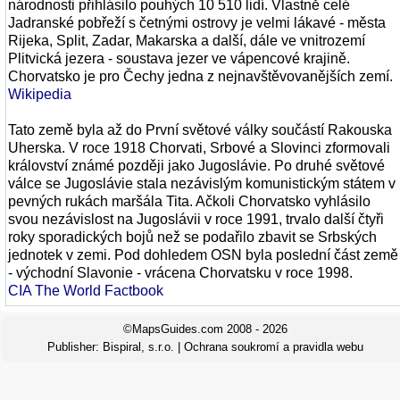
národnosti přihlásilo pouhých 10 510 lidí. Vlastně celé
Jadranské pobřeží s četnými ostrovy je velmi lákavé - města
Rijeka, Split, Zadar, Makarska a další, dále ve vnitrozemí
Plitvická jezera - soustava jezer ve vápencové krajině.
Chorvatsko je pro Čechy jedna z nejnavštěvovanějších zemí.
Wikipedia
Tato země byla až do První světové války součástí Rakouska
Uherska. V roce 1918 Chorvati, Srbové a Slovinci zformovali
království známé později jako Jugoslávie. Po druhé světové
válce se Jugoslávie stala nezávislým komunistickým státem v
pevných rukách maršála Tita. Ačkoli Chorvatsko vyhlásilo
svou nezávislost na Jugoslávii v roce 1991, trvalo další čtyři
roky sporadických bojů než se podařilo zbavit se Srbských
jednotek v zemi. Pod dohledem OSN byla poslední část země
- východní Slavonie - vrácena Chorvatsku v roce 1998.
CIA The World Factbook
©MapsGuides.com 2008 - 2026
Publisher:
Bispiral, s.r.o.
|
Ochrana soukromí a pravidla webu