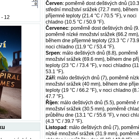
Červen
: poměrně dost deštivých dnů (10.3
střední množství srážek (72.7 mm), během
příjemné teploty (21.4 °C / 70.5 °F), v noci
 - 12
chladno (10.5 °C / 50.9 °F).
Červenec
: poměrně dost deštivých dnů (9.
poměrně nízké množství srážek (66.2 mm)
během dne příjemné teploty (23.3 °C / 73.9 
noci chladno (11.9 °C / 53.4 °F).
Srpen
: málo deštivých dnů (8.8), poměrně
množství srážek (69.6 mm), během dne př
teploty (23 °C / 73.4 °F), v noci chladno (11
53.1 °F).
Září
: málo deštivých dnů (7), poměrně níz
množství srážek (40 mm), během dne příj
teploty (19 °C / 66.2 °F), v noci chladno (8.
47.7 °F).
Říjen
: málo deštivých dnů (5.5), poměrně 
množství srážek (30.5 mm), poměrně chlad
průběhu dne (13.1 °C / 55.6 °F), v noci ch
(4.3 °C / 39.7 °F).
ku
Listopad
: málo deštivých dnů (7), poměrn
nízké množství srážek (31.9 mm), poměrn