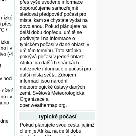
přes výše uvedené informace
doporučujeme samozřejmě
sledovat předpověď počasí pro
 nízké
místa, kam se chystáte vydat na
i přes
dovolenou. Pokud plánujete na
°C /
delší dobu dopředu, určitě se
podívejte i na informace o
nízké
typickém počasí v dané oblasti v
no i v
určitém termínu. Tato stránka
ivo (-4
pokrývá počasí v jedné oblasti -
Afrika, na dalších stránkách
ě
naleznete informace o počasí pro
ě
další místa světa. Zdrojem
v noci
informací jsou národní
meteorologické ústavy daných
ě nízké
zemí, Světová Meteorologická
no i v
Organizace a
ladno
openweathermap.org.
Typické počasí
 dne
Pokud plánujete svou cestu, jejímž
cílem je Afrika, na delší dobu