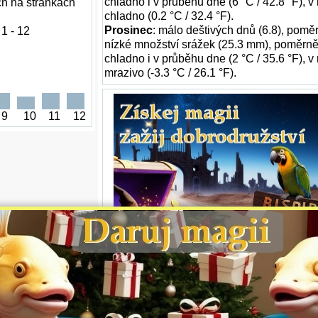
chladno i v průběhu dne (6 °C / 42.8 °F), v
ch na stránkách
chladno (0.2 °C / 32.4 °F).
Prosinec
: málo deštivých dnů (6.8), pomě
1 - 12
nízké množství srážek (25.3 mm), poměrn
chladno i v průběhu dne (2 °C / 35.6 °F), v
mrazivo (-3.3 °C / 26.1 °F).
9
10
11
12