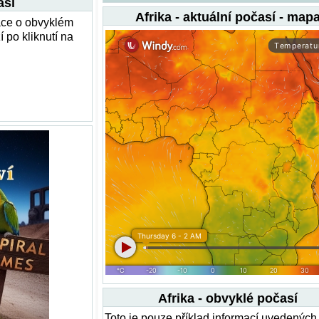
así
Afrika - aktuální počasí - map
ace o obvyklém
 po kliknutí na
Afrika - obvyklé počasí
Toto je pouze příklad informací uvedených