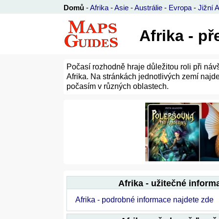
Domů
-
Afrika
-
Asie
-
Austrálie
-
Evropa
-
Jižní 
Afrika - p
Počasí rozhodně hraje důležitou roli při n
Afrika. Na stránkách jednotlivých zemí najd
počasím v různých oblastech.
Afrika - užitečné inform
Afrika - podrobné informace najdete zde