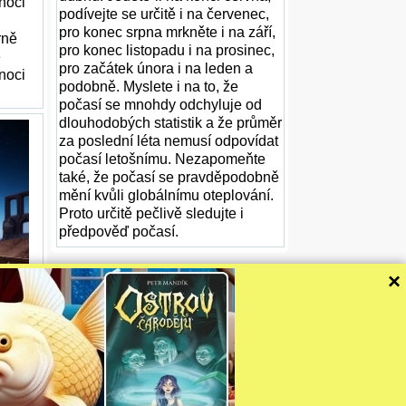
 noci
podívejte se určitě i na červenec,
pro konec srpna mrkněte i na září,
rně
pro konec listopadu i na prosinec,
ě
pro začátek února i na leden a
 noci
podobně. Myslete i na to, že
počasí se mnohdy odchyluje od
dlouhodobých statistik a že průměr
za poslední léta nemusí odpovídat
počasí letošnímu. Nezapomeňte
také, že počasí se pravděpodobně
mění kvůli globálnímu oteplování.
Proto určitě pečlivě sledujte i
předpověď počasí.
×