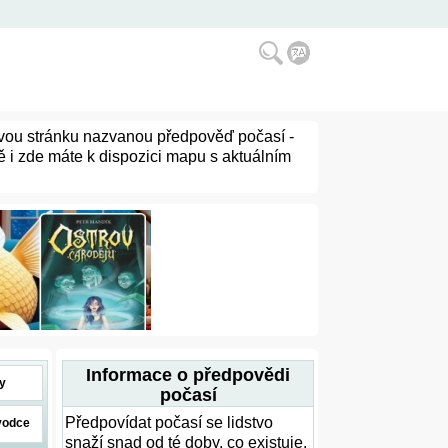
dovou stránku nazvanou předpověď počasí -
ě i zde máte k dispozici mapu s aktuálním
Informace o předpovědi
y
počasí
Předpovídat počasí se lidstvo
vodce
snaží snad od té doby, co existuje.