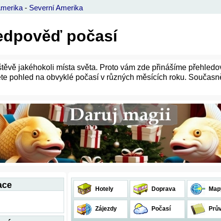
Amerika
-
Severní Amerika
ředpověď počasí
ávštěvě jakéhokoli místa světa. Proto vám zde přinášíme přehle
ete pohled na obvyklé počasí v různých měsících roku. Současn
ace
Hotely
Doprava
Map
Zájezdy
Počasí
Prů