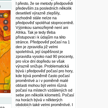
I přesto, že se metody předpovědi
a
především za posledních několik
desetiletí výrazně zlepšily,
rozhodně stále nelze na
předpověď spoléhat stoprocentně.
Výjimkou samozřejmě není ani
Afrika. Tak je tedy třeba
přistupovat i k údajům na této
stránce. Předpověď počasí na 1
den je zpravidla již velmi
spolehlivá, její úspěšnost je
zpravidla vysoko nad 90 procenty,
pro více dní dopředu se však
výrazně snižuje. Problematická
bývá i předpověď počasí pro hory,
kde bývá poměrně často počasí
proměnlivé a i v poměrně malé
oblasti mohou být velmi různá
počasí na místech vzdálených od
sebe jen několik kilometrů. Počasí
na horách bývá v některých
obdobích také velmi proměnlivé. I
 na