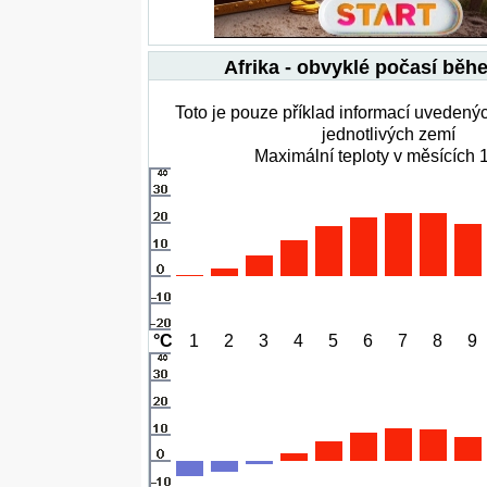
Afrika - obvyklé počasí běh
Toto je pouze příklad informací uvedený
jednotlivých zemí
Maximální teploty v měsících 1
°C
1
2
3
4
5
6
7
8
9