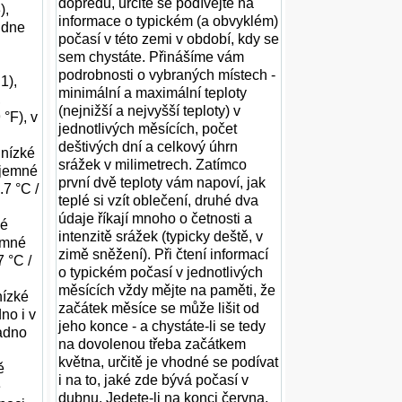
dopředu, určitě se podívejte na
),
informace o typickém (a obvyklém)
 dne
počasí v této zemi v období, kdy se
sem chystáte. Přinášíme vám
podrobnosti o vybraných místech -
1),
minimální a maximální teploty
,
(nejnižší a nejvyšší teploty) v
°F), v
jednotlivých měsících, počet
deštivých dní a celkový úhrn
 nízké
srážek v milimetrech. Zatímco
íjemné
první dvě teploty vám napoví, jak
.7 °C /
teplé si vzít oblečení, druhé dva
údaje říkají mnoho o četnosti a
ké
intenzitě srážek (typicky deště, v
emné
zimě sněžení). Při čtení informací
7 °C /
o typickém počasí v jednotlivých
měsících vždy mějte na paměti, že
nízké
začátek měsíce se může lišit od
no i v
jeho konce - a chystáte-li se tedy
ladno
na dovolenou třeba začátkem
května, určitě je vhodné se podívat
ě
i na to, jaké zde bývá počasí v
ě
dubnu. Jedete-li na konci června,