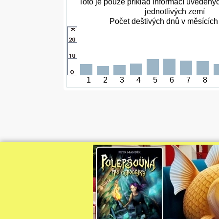
Toto je pouze příklad informací uvedený
jednotlivých zemí
Počet deštivých dnů v měsících 
1
2
3
4
5
6
7
8