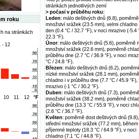
stránkách jednotlivých zemí
> počasí v průběhu roku:
Leden
: málo deštivých dnů (6.8), poměrně
em roku
množství srážek (23.5 mm), velmi chladno 
den (0.4 °C / 32.7 °F), v noci mrazivo (-5.4 
ch na stránkách
22.3 °F).
Únor
: málo deštivých dnů (5.6), poměrně 
 - 12
množství srážek (22.6 mm), poměrně chlad
průběhu dne (2.7 °C / 36.9 °F), v noci mraz
°C / 24.8 °F).
Březen
: málo deštivých dnů (6.2), poměrn
nízké množství srážek (28.1 mm), poměrn
chladno i v průběhu dne (7.7 °C / 45.9 °F), 
mrazivo (-1 °C / 30.2 °F).
Duben
: málo deštivých dnů (7.3), poměrn
10
11
12
°F
množství srážek (38.2 mm), poměrně chlad
průběhu dne (13.3 °C / 55.9 °F), v noci ch
(2.6 °C / 36.7 °F).
Květen
: poměrně dost deštivých dnů (9.8),
střední množství srážek (77.2 mm), během
příjemné teploty (18.3 °C / 64.9 °F), v noci
chladno (7.1 °C / 44.8 °F).