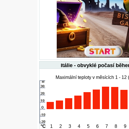
Itálie - obvyklé počasí běh
Maximální teploty v měsících 1 - 12 
°C
1
2
3
4
5
6
7
8
9