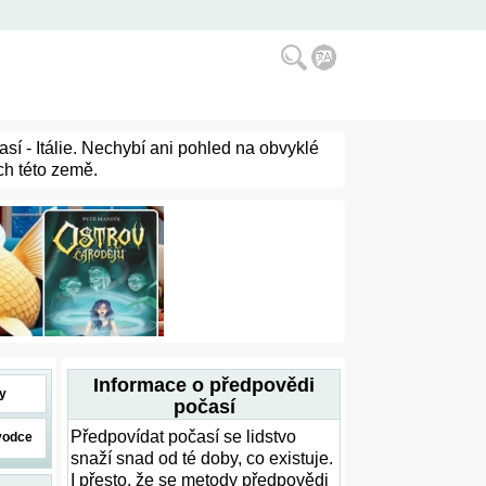
sí - Itálie. Nechybí ani pohled na obvyklé
ch této země.
Informace o předpovědi
y
počasí
Předpovídat počasí se lidstvo
vodce
snaží snad od té doby, co existuje.
I přesto, že se metody předpovědi