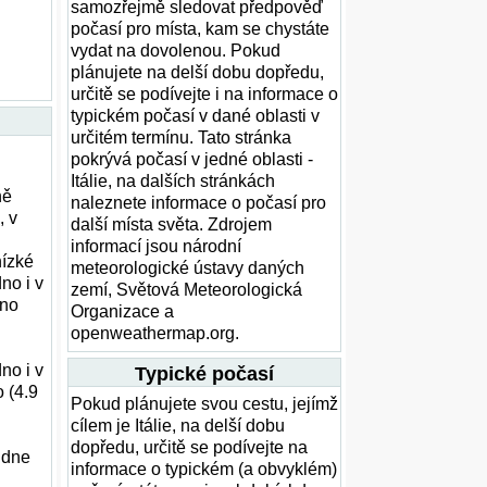
samozřejmě sledovat předpověď
počasí pro místa, kam se chystáte
vydat na dovolenou. Pokud
plánujete na delší dobu dopředu,
určitě se podívejte i na informace o
typickém počasí v dané oblasti v
určitém termínu. Tato stránka
pokrývá počasí v jedné oblasti -
Itálie, na dalších stránkách
ně
naleznete informace o počasí pro
, v
další místa světa. Zdrojem
informací jsou národní
nízké
meteorologické ústavy daných
no i v
zemí, Světová Meteorologická
dno
Organizace a
openweathermap.org.
no i v
Typické počasí
 (4.9
Pokud plánujete svou cestu, jejímž
cílem je Itálie, na delší dobu
dopředu, určitě se podívejte na
 dne
informace o typickém (a obvyklém)