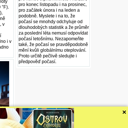
loty
pro konec listopadu i na prosinec,
 °F).
pro začátek února i na leden a
),
podobně. Myslete i na to, že
rně
počasí se mnohdy odchyluje od
, v
dlouhodobých statistik a že průměr
za poslední léta nemusí odpovídat
í
počasí letošnímu. Nezapomeňte
no i v
také, že počasí se pravděpodobně
ladno
mění kvůli globálnímu oteplování.
Proto určitě pečlivě sledujte i
předpověď počasí.
×