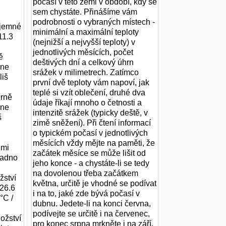
počasí v této zemi v období, kdy se
sem chystáte. Přinášíme vám
podrobnosti o vybraných místech -
íjemné
minimální a maximální teploty
11.3
(nejnižší a nejvyšší teploty) v
jednotlivých měsících, počet
ě
deštivých dní a celkový úhrn
dne
srážek v milimetrech. Zatímco
liš
první dvě teploty vám napoví, jak
teplé si vzít oblečení, druhé dva
ěrně
údaje říkají mnoho o četnosti a
dne
intenzitě srážek (typicky deště, v
š
zimě sněžení). Při čtení informací
o typickém počasí v jednotlivých
měsících vždy mějte na paměti, že
lmi
začátek měsíce se může lišit od
hladno
jeho konce - a chystáte-li se tedy
na dovolenou třeba začátkem
žství
května, určitě je vhodné se podívat
(26.6
i na to, jaké zde bývá počasí v
°C /
dubnu. Jedete-li na konci června,
podívejte se určitě i na červenec,
nožství
pro konec srpna mrkněte i na září,