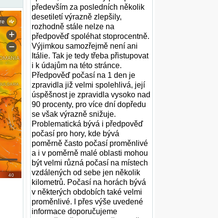
především za posledních několik
desetiletí výrazně zlepšily,
rozhodně stále nelze na
předpověď spoléhat stoprocentně.
Výjimkou samozřejmě není ani
Itálie. Tak je tedy třeba přistupovat
i k údajům na této stránce.
Předpověď počasí na 1 den je
zpravidla již velmi spolehlivá, její
úspěšnost je zpravidla vysoko nad
90 procenty, pro více dní dopředu
se však výrazně snižuje.
Problematická bývá i předpověď
počasí pro hory, kde bývá
poměrně často počasí proměnlivé
a i v poměrně malé oblasti mohou
být velmi různá počasí na místech
vzdálených od sebe jen několik
kilometrů. Počasí na horách bývá
v některých obdobích také velmi
proměnlivé. I přes výše uvedené
informace doporučujeme