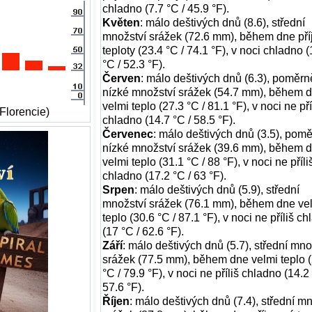
chladno (7.7 °C / 45.9 °F).
Květen
: málo deštivých dnů (8.6), střední
množství srážek (72.6 mm), během dne př
teploty (23.4 °C / 74.1 °F), v noci chladno (
°C / 52.3 °F).
Červen
: málo deštivých dnů (6.3), poměrn
nízké množství srážek (54.7 mm), během 
velmi teplo (27.3 °C / 81.1 °F), v noci ne pří
(Florencie)
chladno (14.7 °C / 58.5 °F).
Červenec
: málo deštivých dnů (3.5), pom
nízké množství srážek (39.6 mm), během 
velmi teplo (31.1 °C / 88 °F), v noci ne příli
chladno (17.2 °C / 63 °F).
Srpen
: málo deštivých dnů (5.9), střední
množství srážek (76.1 mm), během dne ve
teplo (30.6 °C / 87.1 °F), v noci ne příliš c
(17 °C / 62.6 °F).
Září
: málo deštivých dnů (5.7), střední mno
srážek (77.5 mm), během dne velmi teplo 
°C / 79.9 °F), v noci ne příliš chladno (14.2 
57.6 °F).
Říjen
: málo deštivých dnů (7.4), střední m