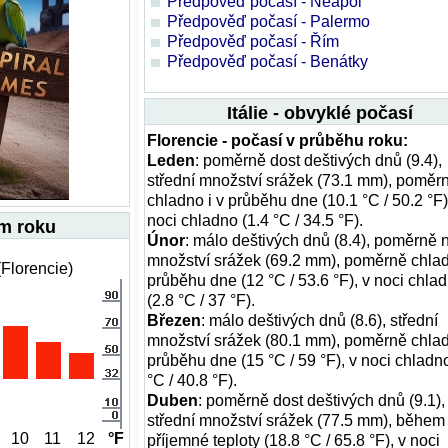
Předpověď počasí - Neapol
Předpověď počasí - Palermo
Předpověď počasí - Řím
Předpověď počasí - Benátky
Itálie - obvyklé počasí
Florencie - počasí v průběhu roku:
Leden
: poměrně dost deštivých dnů (9.4),
střední množství srážek (73.1 mm), poměr
chladno i v průběhu dne (10.1 °C / 50.2 °F)
noci chladno (1.4 °C / 34.5 °F).
em roku
Únor
: málo deštivých dnů (8.4), poměrně 
množství srážek (69.2 mm), poměrně chlad
(Florencie)
průběhu dne (12 °C / 53.6 °F), v noci chla
(2.8 °C / 37 °F).
Březen
: málo deštivých dnů (8.6), střední
množství srážek (80.1 mm), poměrně chlad
průběhu dne (15 °C / 59 °F), v noci chladno
°C / 40.8 °F).
Duben
: poměrně dost deštivých dnů (9.1),
střední množství srážek (77.5 mm), během
10
11
12
°F
příjemné teploty (18.8 °C / 65.8 °F), v noci