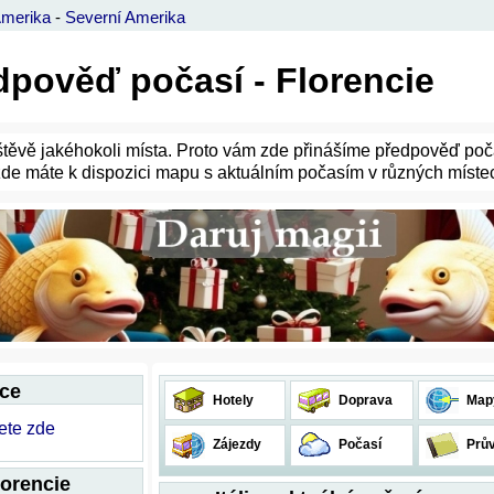
Amerika
-
Severní Amerika
ředpověď počasí - Florencie
vštěvě jakéhokoli místa. Proto vám zde přinášíme předpověď poča
de máte k dispozici mapu s aktuálním počasím v různých míste
ace
Hotely
Doprava
Map
dete zde
Zájezdy
Počasí
Prů
lorencie