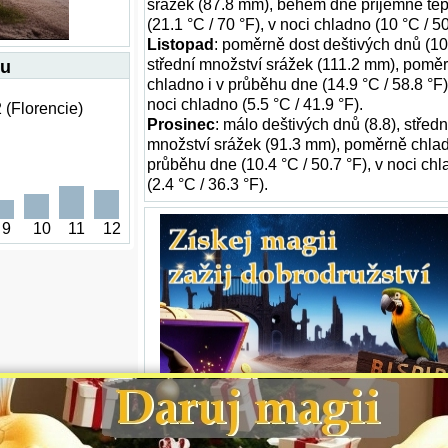
srážek (87.8 mm), během dne příjemné tep
(21.1 °C / 70 °F), v noci chladno (10 °C / 50
Listopad
: poměrně dost deštivých dnů (10
střední množství srážek (111.2 mm), pomě
ku
chladno i v průběhu dne (14.9 °C / 58.8 °F)
noci chladno (5.5 °C / 41.9 °F).
 (Florencie)
Prosinec
: málo deštivých dnů (8.8), středn
množství srážek (91.3 mm), poměrně chlad
průběhu dne (10.4 °C / 50.7 °F), v noci ch
(2.4 °C / 36.3 °F).
9
10
11
12