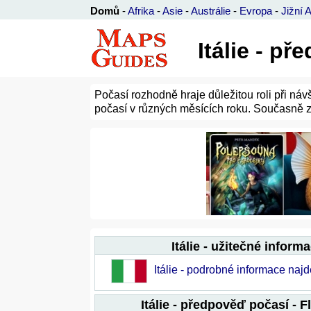
Domů
-
Afrika
-
Asie
-
Austrálie
-
Evropa
-
Jižní 
Itálie - p
Počasí rozhodně hraje důležitou roli při ná
počasí v různých měsících roku. Současně z
Itálie - užitečné inform
Itálie - podrobné informace naj
Itálie - předpověď počasí - F