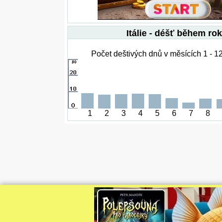
Itálie - déšť během ro
Počet deštivých dnů v měsících 1 - 12
1
2
3
4
5
6
7
8