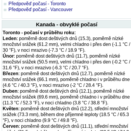
Předpověď počasí - Toronto
Předpověď počasí - Vancouver
Kanada - obvyklé počasí
Toronto - počasí v průběhu roku:
Leden
: poměrně dost deštivých dnů (15.3), poměrně nízké
množství srážek (61.2 mm), velmi chladno i přes den (-1.1 °C /
30 °F), v noci mrazivo (-7.3 °C / 18.9 °F).
Únor
: poměrně dost deštivých dnů (11.7), poměrně nízké
množství srážek (50.5 mm), velmi chladno i přes den (-0.2 °C /
31.6 °F), v noci mrazivo (-6.3 °C / 20.7 °F).
Březen
: poměrně dost deštivých dnů (12.7), poměrně nízké
množství srážek (66.1 mm), poměrně chladno i v průběhu dne
(4.6 °C / 40.3 °F), v noci mrazivo (-2 °C / 28.4 °F).
Duben
: poměrně dost deštivých dnů (12.1), poměrně nízké
množství srážek (69.6 mm), poměrně chladno i v průběhu dne
(11.3 °C / 52.3 °F), v noci chladno (3.8 °C / 38.8 °F).
Květen
: poměrně dost deštivých dnů (12.2), střední množství
srážek (73.3 mm), během dne příjemné teploty (18.5 °C / 65.3
°F), v noci chladno (9.9 °C / 49.8 °F).
Červen
: poměrně dost deštivých dnů (11.1), střední množství