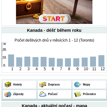
Kanada - déšť během roku
Počet deštivých dnů v měsících 1 - 12 (Toronto)
1
2
3
4
5
6
7
8
9
10
11
12
Hotely
Doprava
Mapy
Zájezdy
Počasí
Průvodce
Kanada - aktuální počasí - mapa