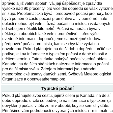
zpravidla již velmi spolehlivá, její úspěšnost je zpravidla
vysoko nad 90 procenty, pro více dní dopředu se však výrazně
snižuje. Problematická bývá i předpověď počasí pro hory, kde
bývá poměrně často počasí proměnlivé a i v poměrně malé
oblasti mohou být velmi různá počasí na místech vzdálených
od sebe jen několik kilometrů. Počasí na horách bývá v
některých obdobích také velmi proměnlivé. I přes výše
uvedené informace doporučujeme samozřejmě sledovat
předpověď počasí pro místa, kam se chystáte vydat na
dovolenou. Pokud plánujete na delší dobu dopředu, určitě se
podívejte i na informace o typickém počasí v dané oblasti v
určitém termínu. Tato stránka pokrývá počasí v jedné oblasti -
Kanada, na dalších stránkách naleznete informace o počasí
pro další místa světa. Zdrojem informací jsou národní
meteorologické ústavy daných zemí, Světová Meteorologická
Organizace a openweathermap.org.
Typické počasí
Pokud plánujete svou cestu, jejímž cílem je Kanada, na delší
dobu dopředu, určitě se podívejte na informace o typickém (a
obvyklém) počasí v této zemi v období, kdy se sem chystáte.
Přinášíme vám podrobnosti o vybraných místech - minimální a