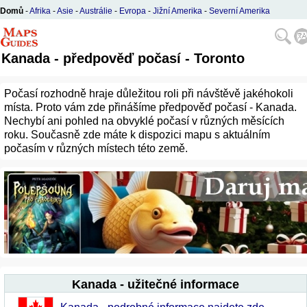
Domů
-
Afrika
-
Asie
-
Austrálie
-
Evropa
-
Jižní Amerika
-
Severní Amerika
Kanada - předpověď počasí - Toronto
Počasí rozhodně hraje důležitou roli při návštěvě jakéhokoli
místa. Proto vám zde přinášíme předpověď počasí - Kanada.
Nechybí ani pohled na obvyklé počasí v různých měsících
roku. Současně zde máte k dispozici mapu s aktuálním
počasím v různých místech této země.
Kanada - užitečné informace