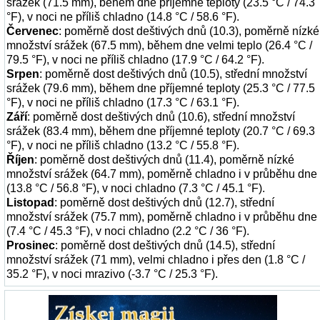
srážek (71.5 mm), během dne příjemné teploty (23.5 °C / 74.3
°F), v noci ne příliš chladno (14.8 °C / 58.6 °F).
Červenec
: poměrně dost deštivých dnů (10.3), poměrně nízké
množství srážek (67.5 mm), během dne velmi teplo (26.4 °C /
79.5 °F), v noci ne příliš chladno (17.9 °C / 64.2 °F).
Srpen
: poměrně dost deštivých dnů (10.5), střední množství
srážek (79.6 mm), během dne příjemné teploty (25.3 °C / 77.5
°F), v noci ne příliš chladno (17.3 °C / 63.1 °F).
Září
: poměrně dost deštivých dnů (10.6), střední množství
srážek (83.4 mm), během dne příjemné teploty (20.7 °C / 69.3
°F), v noci ne příliš chladno (13.2 °C / 55.8 °F).
Říjen
: poměrně dost deštivých dnů (11.4), poměrně nízké
množství srážek (64.7 mm), poměrně chladno i v průběhu dne
(13.8 °C / 56.8 °F), v noci chladno (7.3 °C / 45.1 °F).
Listopad
: poměrně dost deštivých dnů (12.7), střední
množství srážek (75.7 mm), poměrně chladno i v průběhu dne
(7.4 °C / 45.3 °F), v noci chladno (2.2 °C / 36 °F).
Prosinec
: poměrně dost deštivých dnů (14.5), střední
množství srážek (71 mm), velmi chladno i přes den (1.8 °C /
35.2 °F), v noci mrazivo (-3.7 °C / 25.3 °F).