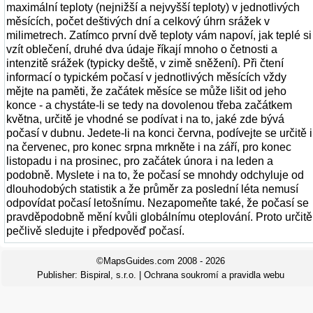
maximální teploty (nejnižší a nejvyšší teploty) v jednotlivých
měsících, počet deštivých dní a celkový úhrn srážek v
milimetrech. Zatímco první dvě teploty vám napoví, jak teplé si
vzít oblečení, druhé dva údaje říkají mnoho o četnosti a
intenzitě srážek (typicky deště, v zimě sněžení). Při čtení
informací o typickém počasí v jednotlivých měsících vždy
mějte na paměti, že začátek měsíce se může lišit od jeho
konce - a chystáte-li se tedy na dovolenou třeba začátkem
května, určitě je vhodné se podívat i na to, jaké zde bývá
počasí v dubnu. Jedete-li na konci června, podívejte se určitě i
na červenec, pro konec srpna mrkněte i na září, pro konec
listopadu i na prosinec, pro začátek února i na leden a
podobně. Myslete i na to, že počasí se mnohdy odchyluje od
dlouhodobých statistik a že průměr za poslední léta nemusí
odpovídat počasí letošnímu. Nezapomeňte také, že počasí se
pravděpodobně mění kvůli globálnímu oteplování. Proto určitě
pečlivě sledujte i předpověď počasí.
©MapsGuides.com 2008 - 2026
Publisher:
Bispiral, s.r.o.
|
Ochrana soukromí a pravidla webu