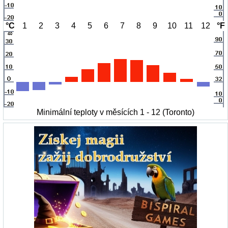
°C
1
2
3
4
5
6
7
8
9
10
11
12
°F
Minimální teploty v měsících 1 - 12 (Toronto)