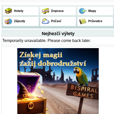
Hotely
Doprava
Mapy
Zájezdy
Počasí
Průvodce
Nejhezčí výlety
Temporarily unavailable. Please come back later.