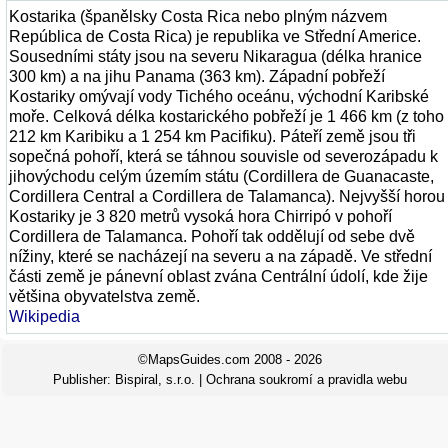
Kostarika (španělsky Costa Rica nebo plným názvem
República de Costa Rica) je republika ve Střední Americe.
Sousedními státy jsou na severu Nikaragua (délka hranice
300 km) a na jihu Panama (363 km). Západní pobřeží
Kostariky omývají vody Tichého oceánu, východní Karibské
moře. Celková délka kostarického pobřeží je 1 466 km (z toho
212 km Karibiku a 1 254 km Pacifiku). Páteří země jsou tři
sopečná pohoří, která se táhnou souvisle od severozápadu k
jihovýchodu celým územím státu (Cordillera de Guanacaste,
Cordillera Central a Cordillera de Talamanca). Nejvyšší horou
Kostariky je 3 820 metrů vysoká hora Chirripó v pohoří
Cordillera de Talamanca. Pohoří tak oddělují od sebe dvě
nížiny, které se nacházejí na severu a na západě. Ve střední
části země je pánevní oblast zvána Centrální údolí, kde žije
většina obyvatelstva země.
Wikipedia
©MapsGuides.com 2008 - 2026
Publisher:
Bispiral, s.r.o.
|
Ochrana soukromí a pravidla webu