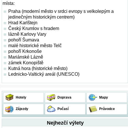
místa:
Praha (moderní město v srdci evropy s velkolepým a
jedinečným historickým centrem)
Hrad Karlštejn
Český Krumlov s hradem
lázně Karlovy Vary
pohoří Šumava
malé historické město Telč
pohoří Krkonoše
Mariánské Lázně
zámek Konopiště
Kutná hora (historické město)
Lednicko-Valtický areál (UNESCO)
Hotely
Doprava
Mapy
Zájezdy
Počasí
Průvodce
Nejhezčí výlety