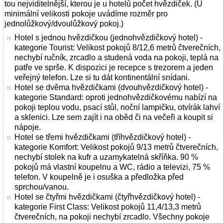
tou nejviditelnější, kterou je u hotelů počet hvězdiček. (U
minimální velikosti pokoje uvádíme rozměr pro
jednolůžkový/dvoulůžkový pokoj.)
Hotel s jednou hvězdičkou (jednohvězdičkový hotel) -
kategorie Tourist: Velikost pokojů 8/12,6 metrů čtverečních,
nechybí ručník, zrcadlo a studená voda na pokoji, teplá na
patře ve sprše. K dispozici je recepce s trezorem a jeden
veřejný telefon. Lze si tu dát kontinentální snídani.
Hotel se dvěma hvězdičkami (dvouhvězdičkový hotel) -
kategorie Standard: oproti jednohvězdičkovému nabízí na
pokoji teplou vodu, psací stůl, noční lampičku, otvírák lahví
a sklenici. Lze sem zajít i na oběd či na večeři a koupit si
nápoje.
Hotel se třemi hvězdičkami (tříhvězdičkový hotel) -
kategorie Komfort: Velikost pokojů 9/13 metrů čtverečních,
nechybí stolek na kufr a uzamykatelná skříňka. 90 %
pokojů má vlastní koupelnu a WC, rádio a televizi, 75 %
telefon. V koupelně je i osuška a předložka před
sprchou/vanou.
Hotel se čtyřmi hvězdičkami (čtyřhvězdičkový hotel) -
kategorie First Class: Velikost pokojů 11,4/13,3 metrů
čtverečních, na pokoji nechybí zrcadlo. Všechny pokoje