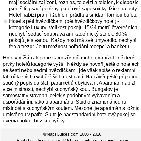
mají sociální zařízení, rozhlas, televizi a telefon, k dispozici
jsou šití, psací potřeby, papírové kapesníčky, lžíce na boty.
Hotel nabízí praní i žehlení prádla a snídani formou bufetu.
Hotel s pěti hvězdičkami (pětihvězdičkový hotel) -
kategorie Luxury: Velikost pokojů 15/24 metrů čtverečních,
nechybí sedací souprava ani kadeřnický stolek. 80 %
pokojů je s vanou. Každý host má své umyvadlo, nechybí
fén a trezor. Je tu možnost pořádání recepcí a banketů.
Hotely nižší kategorie samozřejmě mohou nabízet i některé
prvky hotelů kategorie vyšší. Někdy se hovoří ještě o hotelech
se šesti nebo sedmi hvězdičkami, jde však spíše o reklamní
tah některých exotičtějších destinací. Na závěr ještě připojme
stručný popis dalších parametrů ubytování: Apartmán nabízí
více místností, nechybí kuchyňský kout. Bungalov je
samostatný stavební celek s podobným vybavením a
uspořádáním, jako u apartmánu. Studio znamená jednu
místnost s kuchyňským koutem. Mezonet je apartmán s ložnicí
umístěnou v patře. Suite je nadstandardní hotelový pokoj se
dvěma pokoji bez kuchyňky.
©MapsGuides.com 2008 - 2026
Publisher:
Bispiral, s.r.o.
|
Ochrana soukromí a pravidla webu