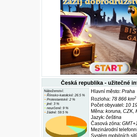
Česká republika - užitečné i
Hlavní město:
Praha
Náboženství:
~
Římsko-katolické: 26.5 %
2
Rozloha:
78 866 km
~
Protestantské: 2 %
~
jiné: 3 %
Počet obyvatel:
10 1
~
neurčené: 9 %
Měna:
koruna, CZK, 
~
žádné: 59.5 %
Jazyk:
čeština
Časová zóna:
GMT+1
Mezinárodní telefonní
Systém mobilních sítí