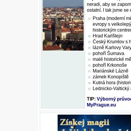
neradi, aby se zapom
ostatní. I tak jsme se 
Praha (moderní mě
evropy s velkolep
historickým centr
Hrad Karlštejn
Český Krumlov s 
lázně Karlovy Var
pohoří Šumava
malé historické mě
pohoří Krkonoše
Mariánské Lázně
zámek Konopiště
Kutná hora (histor
Lednicko-Valtick
TIP:
Výborný průvo
MyPrague.eu