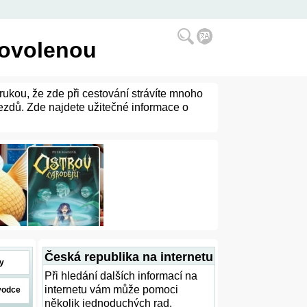
dovolenou
árukou, že zde při cestování strávíte mnoho
jezdů. Zde najdete užitečné informace o
Česká republika na internetu
y
Při hledání dalších informací na
internetu vám může pomoci
vodce
několik jednoduchých rad.