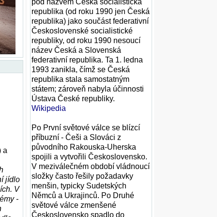
pod názvem Česká socialistická
republika (od roku 1990 jen Česká
republika) jako součást federativní
Československé socialistické
republiky, od roku 1990 nesoucí
název Česká a Slovenská
federativní republika. Ta 1. ledna
1993 zanikla, čímž se Česká
republika stala samostatným
státem; zároveň nabyla účinnosti
Ústava České republiky.
Wikipedia
Po První světové válce se blízcí
příbuzní - Češi a Slováci z
původního Rakouska-Uherska
) a
spojili a vytvořili Československo.
V meziválečném období vládnoucí
h
složky často řešily požadavky
í jídlo
menšin, typicky Sudetských
ích. V
Němců a Ukrajinců. Po Druhé
rémy -
světové válce zmenšené
h
Československo spadlo do