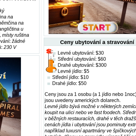
ký
tina na
 němčina na
angličtina u
, místy ruština
ování:
žádné
Ceny ubytování a stravování
i:
230 V
Levné ubytování: $30
Střední ubytování: $60
Drahé ubytování: $300
Levné jídlo: $5
Střední jídlo: $10
Drahé jídlo: $50
Ceny jsou za 1 osobu (a 1 jídlo nebo 1noc
jsou uvedeny amerických dolarech.
Levné jídlo bývá možné v některých zemíc
koupit na ulici nebo ve fast foodech. Středn
v běžných restauracích, drahé v těch dražš
cenách jídla i ubytování jsou pominuty ext
například luxusní apartmány ve špičkovýc