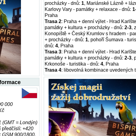
procházky - dnů:
1
, Mariánské Lázně + lá
Karlovy Vary - památky + relaxace - dnů:
1
Praha
Trasa 2
: Praha + denní výlet - Hrad Karlšte
památky + kultura + procházky - dnů:
2-3
,
Konopiště + Český Krumlov s hradem - p
+ procházky - dnů:
1
, pohoří Šumava - turis
dnů:
4
, Praha
Trasa 3
: Praha + denní výlet - Hrad Karlšte
památky + kultura + procházky - dnů:
2-3
, 
Krkonoše - turistika - dnů:
4
, Praha
Trasa 4
: libovolná kombinace uvedených t
nformace
90 000
Kč
 (GMT = Londýn)
 předčíslí:
+420
:
GSM 900/1800,