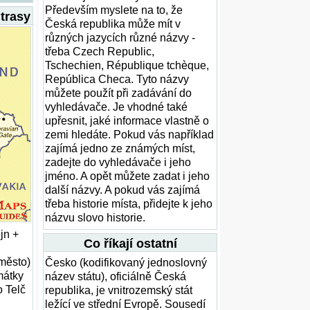
Především myslete na to, že
trasy
Česká republika může mít v
různých jazycích různé názvy -
třeba Czech Republic,
Tschechien, République tchèque,
República Checa. Tyto názvy
můžete použít při zadávání do
vyhledávače. Je vhodné také
upřesnit, jaké informace vlastně o
zemi hledáte. Pokud vás například
zajímá jedno ze známých míst,
zadejte do vyhledávače i jeho
jméno. A opět můžete zadat i jeho
další názvy. A pokud vás zajímá
třeba historie místa, přidejte k jeho
názvu slovo historie.
jn +
Co říkají ostatní
 město)
Česko (kodifikovaný jednoslovný
mátky
název státu), oficiálně Česká
o Telč
republika, je vnitrozemský stát
ležící ve střední Evropě. Sousedí