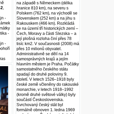
zně
na západě s Německem (délka
-2
,
hranice 810 km), na severu s
Polskem (762 km), na východě se
jn -
Slovenskem (252 km) a na jihu s
 zámek
Rakouskem (466 km). Rozkládá
amátky
se na území tří historických zemí –
tika -
Čech, Moravy a části Slezska – a
její plošná rozloha činí přes 78
jn -
tisíc km2. V současnosti (2008) má
pohoří
přes 10 milionů obyvatel.
Administrativně se dělí na 14
ras
samosprávných krajů a jejím
hlavním městem je Praha. Počátky
samostatného českého státu
spadají do druhé poloviny 9.
století. V letech 1526–1918 byly
české země včleněny do rakouské
monarchie, v letech 1918–1992
(kromě druhé světové války) byly
součástí Československa.
Svrchovaný český stát byl
formálně obnoven 1. ledna 1969