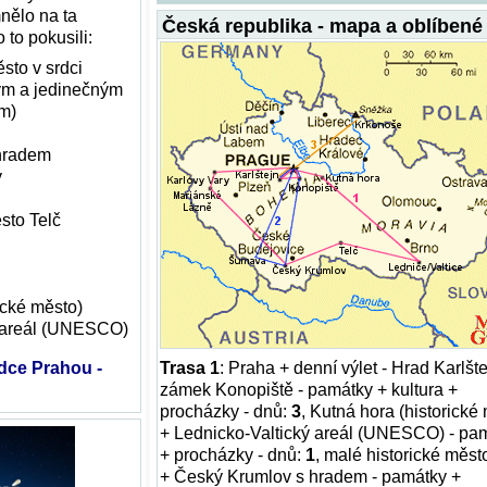
nělo na ta
Česká republika - mapa a oblíbené 
o to pokusili:
sto v srdci
ým a jedinečným
em)
hradem
y
sto Telč
ické město)
ý areál (UNESCO)
dce Prahou -
Trasa 1
: Praha + denní výlet - Hrad Karlšte
zámek Konopiště - památky + kultura +
procházky - dnů:
3
, Kutná hora (historické
+ Lednicko-Valtický areál (UNESCO) - pa
+ procházky - dnů:
1
, malé historické měst
+ Český Krumlov s hradem - památky +