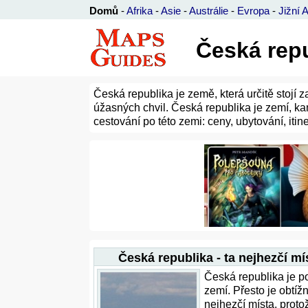
Domů
-
Afrika
-
Asie
-
Austrálie
-
Evropa
-
Jižní 
Česká repu
Česká republika je země, která určitě stojí 
úžasných chvil. Česká republika je zemí, ka
cestování po této zemi: ceny, ubytování, itiner
Česká republika - ta nejhezčí mí
Česká republika je 
zemí. Přesto je obtížn
nejhezčí místa, prot