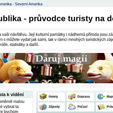
Amerika
-
Severní Amerika
blika - průvodce turisty na 
za vaši návštěvu. Její kulturní památky i nádherná příroda jsou z
m s můžete vydat jak sami, tak v rámci mnohých turistických zá
áře, statistiky a další.
sta k vidění
Hotely
Doprava
Map
poměrně malou
é vybrat ta
Zájezdy
Počasí
Prů
ože bychom