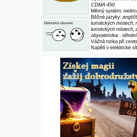
CDMA 450
Měrný systém:
metric
Běžné jazyky:
anglič
turistických místech,
Elektrická zásuvka:
turistických místech, 
obyvatelstva - střední
Vážná rizika při cest
Napětí v elektrické sít