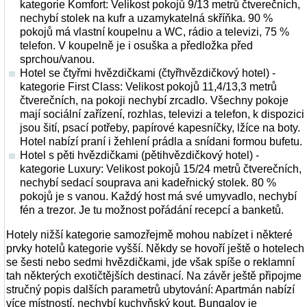
kategorie Komfort: Velikost pokojů 9/13 metrů čtverečních,
nechybí stolek na kufr a uzamykatelná skříňka. 90 %
pokojů má vlastní koupelnu a WC, rádio a televizi, 75 %
telefon. V koupelně je i osuška a předložka před
sprchou/vanou.
Hotel se čtyřmi hvězdičkami (čtyřhvězdičkový hotel) -
kategorie First Class: Velikost pokojů 11,4/13,3 metrů
čtverečních, na pokoji nechybí zrcadlo. Všechny pokoje
mají sociální zařízení, rozhlas, televizi a telefon, k dispozici
jsou šití, psací potřeby, papírové kapesníčky, lžíce na boty.
Hotel nabízí praní i žehlení prádla a snídani formou bufetu.
Hotel s pěti hvězdičkami (pětihvězdičkový hotel) -
kategorie Luxury: Velikost pokojů 15/24 metrů čtverečních,
nechybí sedací souprava ani kadeřnický stolek. 80 %
pokojů je s vanou. Každý host má své umyvadlo, nechybí
fén a trezor. Je tu možnost pořádání recepcí a banketů.
Hotely nižší kategorie samozřejmě mohou nabízet i některé
prvky hotelů kategorie vyšší. Někdy se hovoří ještě o hotelech
se šesti nebo sedmi hvězdičkami, jde však spíše o reklamní
tah některých exotičtějších destinací. Na závěr ještě připojme
stručný popis dalších parametrů ubytování: Apartmán nabízí
více místností, nechybí kuchyňský kout. Bungalov je