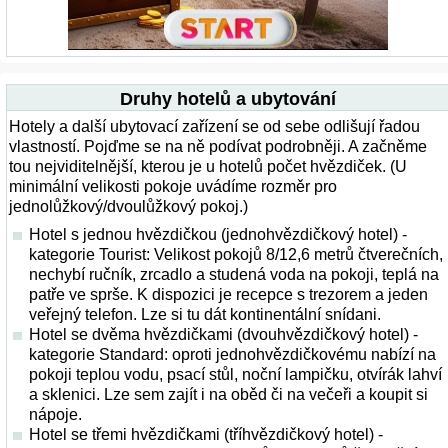
Druhy hotelů a ubytování
Hotely a další ubytovací zařízení se od sebe odlišují řadou
vlastností. Pojďme se na ně podívat podrobněji. A začněme
tou nejviditelnější, kterou je u hotelů počet hvězdiček. (U
minimální velikosti pokoje uvádíme rozměr pro
jednolůžkový/dvoulůžkový pokoj.)
Hotel s jednou hvězdičkou (jednohvězdičkový hotel) -
kategorie Tourist: Velikost pokojů 8/12,6 metrů čtverečních,
nechybí ručník, zrcadlo a studená voda na pokoji, teplá na
patře ve sprše. K dispozici je recepce s trezorem a jeden
veřejný telefon. Lze si tu dát kontinentální snídani.
Hotel se dvěma hvězdičkami (dvouhvězdičkový hotel) -
kategorie Standard: oproti jednohvězdičkovému nabízí na
pokoji teplou vodu, psací stůl, noční lampičku, otvírák lahví
a sklenici. Lze sem zajít i na oběd či na večeři a koupit si
nápoje.
Hotel se třemi hvězdičkami (tříhvězdičkový hotel) -