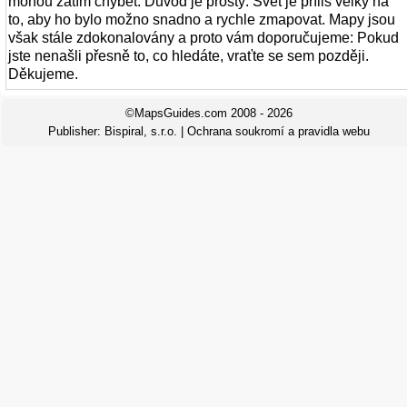
mohou zatím chybět. Důvod je prostý: Svět je příliš velký na
to, aby ho bylo možno snadno a rychle zmapovat. Mapy jsou
však stále zdokonalovány a proto vám doporučujeme: Pokud
jste nenašli přesně to, co hledáte, vraťte se sem později.
Děkujeme.
©MapsGuides.com 2008 - 2026
Publisher:
Bispiral, s.r.o.
|
Ochrana soukromí a pravidla webu