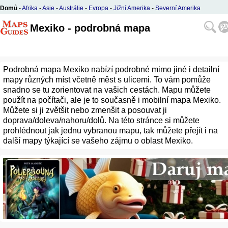
Domů
-
Afrika
-
Asie
-
Austrálie
-
Evropa
-
Jižní Amerika
-
Severní Amerika
Mexiko - podrobná mapa
Podrobná mapa Mexiko nabízí podrobné mimo jiné i detailní
mapy různých míst včetně měst s ulicemi. To vám pomůže
snadno se tu zorientovat na vašich cestách. Mapu můžete
použít na počítači, ale je to současně i mobilní mapa Mexiko.
Můžete si ji zvětšit nebo zmenšit a posouvat ji
doprava/doleva/nahoru/dolů. Na této stránce si můžete
prohlédnout jak jednu vybranou mapu, tak můžete přejít i na
další mapy týkající se vašeho zájmu o oblast Mexiko.