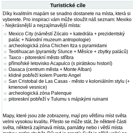
Turistické cíle
Díky kvalitním mapám se snadno dostanete na místa, která si
vyberete. Pro inspiraci vám může sloužit náš seznam: Mexiko
- Nejkrásnější a nejzajímavější místa:
Mexico City (náměstí Zócalo + katedrála + prezidentský
palác + Národní muzeum antropologie)
archeologická zóna Chichen Itza s pyramidami
Teotihuacan (pyramidy Slunce + Měsíce + zbytky paláců)
Taxco - pitoreskní město stříbra
přímořské letovisko Acapulco (s pirátskou historií)
Oaxaca (centrum města + Monte Alban)
klidné pobřeží kolem Puerto Angel
San Cristobal de Las Casas - město v koloniálním stylu (+
kmenové vesnice)
archeologická zóna Palenque
pitoreskní pobřeží v Tulumu s májskými ruinami
Mapy, které jsou zde zobrazeny, mají pro většinu míst světa
velmi vysokou kvalitu. Přesto se může stát, že některé části
světa, některá zajímavá místa, památky nebo i větší místa