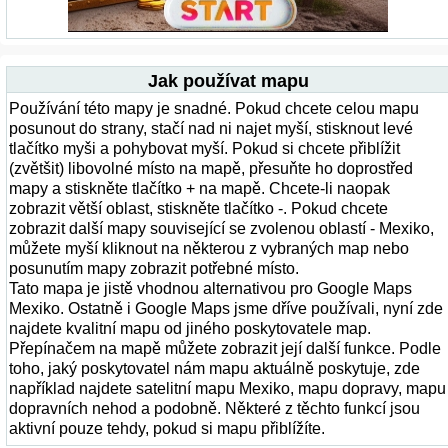
Jak používat mapu
Používání této mapy je snadné. Pokud chcete celou mapu
posunout do strany, stačí nad ni najet myší, stisknout levé
tlačítko myši a pohybovat myší. Pokud si chcete přiblížit
(zvětšit) libovolné místo na mapě, přesuňte ho doprostřed
mapy a stiskněte tlačítko + na mapě. Chcete-li naopak
zobrazit větší oblast, stiskněte tlačítko -. Pokud chcete
zobrazit další mapy související se zvolenou oblastí - Mexiko,
můžete myší kliknout na některou z vybraných map nebo
posunutím mapy zobrazit potřebné místo.
Tato mapa je jistě vhodnou alternativou pro Google Maps
Mexiko. Ostatně i Google Maps jsme dříve používali, nyní zde
najdete kvalitní mapu od jiného poskytovatele map.
Přepínačem na mapě můžete zobrazit její další funkce. Podle
toho, jaký poskytovatel nám mapu aktuálně poskytuje, zde
například najdete satelitní mapu Mexiko, mapu dopravy, mapu
dopravních nehod a podobně. Některé z těchto funkcí jsou
aktivní pouze tehdy, pokud si mapu přiblížíte.