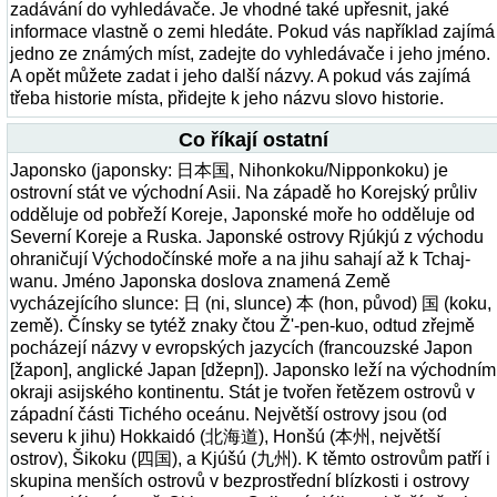
zadávání do vyhledávače. Je vhodné také upřesnit, jaké
informace vlastně o zemi hledáte. Pokud vás například zajímá
jedno ze známých míst, zadejte do vyhledávače i jeho jméno.
A opět můžete zadat i jeho další názvy. A pokud vás zajímá
třeba historie místa, přidejte k jeho názvu slovo historie.
Co říkají ostatní
Japonsko (japonsky: 日本国, Nihonkoku/Nipponkoku) je
ostrovní stát ve východní Asii. Na západě ho Korejský průliv
odděluje od pobřeží Koreje, Japonské moře ho odděluje od
Severní Koreje a Ruska. Japonské ostrovy Rjúkjú z východu
ohraničují Východočínské moře a na jihu sahají až k Tchaj-
wanu. Jméno Japonska doslova znamená Země
vycházejícího slunce: 日 (ni, slunce) 本 (hon, původ) 国 (koku,
země). Čínsky se tytéž znaky čtou Ž'-pen-kuo, odtud zřejmě
pocházejí názvy v evropských jazycích (francouzské Japon
[žapon], anglické Japan [džepn]). Japonsko leží na východním
okraji asijského kontinentu. Stát je tvořen řetězem ostrovů v
západní části Tichého oceánu. Největší ostrovy jsou (od
severu k jihu) Hokkaidó (北海道), Honšú (本州, největší
ostrov), Šikoku (四国), a Kjúšú (九州). K těmto ostrovům patří i
skupina menších ostrovů v bezprostřední blízkosti i ostrovy