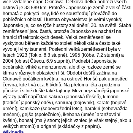
více vzdálené např. Okinawa. Celková délka pobřeží všech
ostrovů je 33 889 km. Protože Japonsko je země z velké části
hornatá a pokrytá lesy, lidé se soustřeďují převážně do
pobřežních oblastí. Hustota obyvatelstva je velmi vysoká;
Japonsko je, co se týče hustoty zalidnění, 30. na světě. Slabá
zemětřesení jsou častá, protože Japonsko se nachází na
hranici tří tektonických desek. Velká zemětřesení se
vyskytnou během každého století několikrát a často také
vyvolají vlny tsunami. Poslední velká zemětřesení byla v
letech 1923 (Tokio, 8,3 stupně), 1995 (Kóbe, 7,2 stupně) a
2004 (oblast Čúecu, 6,9 stupně). Podnebí Japonska je
oceánské, vlhké a monzunové, ale díky rozloze země se
klima v různých oblastech liší. Období dešťů začíná na
Okinawě počátkem května, na ostrově Honšú pak uprostřed
června, kde trvá cca 6 týdnů. Na přelomu léta a podzimu
přinášejí silné deště také tajfuny. Mezi nejznámější japonské
výrazy patří například sakura (japonská třešeň), kimono
(tradiční japonský oděv), samuraj (bojovník), karate (bojové
umění), kamikaze (sebevražední letci), harakiri (sebevražda
mečem), gejša (společnice), ikebana (umění aranžování
květin), bonsaj (malý strom; jejich vzhled je však stejný jako u
velkých stromů) a origami (skládačky z papíru).
Wikipedia