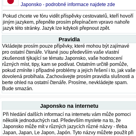
Japonsko - podrobné informace najdete zde
Pokud chcete ve fóru vidět příspěvky cestovatelů, kteří hovoří
jiným jazykem, přepněte prosím přepínačem vpravo nahoře
jazyk této stránky. Jazyk lze kdykoli přepnout zpět.
Pravidla
Vkládejte prosím pouze přípěvky, které mohou být zajímavé
pro ostatní čtenáře. Vítané jsou především vaše vlastní
zkušenosti týkající se tématu Japonsko, vaše hodnocení
různých míst, tipy, kam se podívat. Ostatním určitě pomůže,
pokud zmíníte i případné problémy a jejich řešení i to, jak vaše
dovolená probíhala. Zachovávejte prosím pravidla slušnosti a
berte ohled na ostatní čtenáře. Prosíme, nevkládejte spam.
Bude smazán.
Japonsko na internetu
Při hledání dalších informací na internetu vám může pomoci
několik jednoduchých rad. Především myslete na to, že
Japonsko může mít v různých jazycích různé názvy - třeba
Japan, Japan, Le Japon, Japón. Tyto názvy můžete použít při