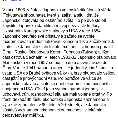
V roce 1603 začala v Japonsku vojenská diktátorská vláda
(Tokugawa shogunate), která si zajistila sílu i tím, že
Japonsko izolovala od ostatního světa. To po dvě století
zajistilo Japonsku stabilitu a rozvoj nezávislé kultury.
Uzavřením Kanagawské smlouvy s USA v roce 1854
Japonsko otevřelo své přístavy a začalo se rychle
modernizovat a industrializovat. Koncem 19. a začátkem 20.
století se Japonsko stalo lokální mocností schopnou porazit
Čínu i Rusko. Okupovalo Koreu, Formosu (Taiwan) a jižní
část ostrova Sachalin. V letech 1931-32 Japonsko okupovalo
Manžusko a v roce 1937 se pustilo do masivní invaze do
Číny. V roce 1941 napadlo americké jednotky, čímž spustilo
vstup USA do Druhé světové války - a brzy okupovalo velkou
část jižní a jihovýchodní Asie. Po porážce ve válce se
Japonsko zotavilo a stalo se opět ekonomickou mocností a
spojencem USA. Císař jako symbol národní jednoty si
uchovává trůn, rozhodovací sílu ale mají volené orgány. Po
třech dekádádh růstu ekonomika Japonska zaznamenala
výrazné zpomalení v 90. letech 20. století, ale Japonsko
zůstává významnou ekonomickou mocností v lokálním i
celosvětovém měřítku.