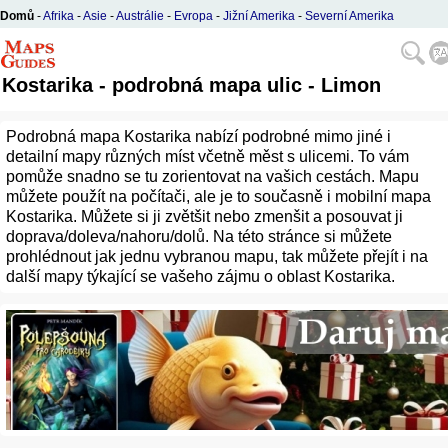
Domů
-
Afrika
-
Asie
-
Austrálie
-
Evropa
-
Jižní Amerika
-
Severní Amerika
Kostarika - podrobná mapa ulic - Limon
Podrobná mapa Kostarika nabízí podrobné mimo jiné i
detailní mapy různých míst včetně měst s ulicemi. To vám
pomůže snadno se tu zorientovat na vašich cestách. Mapu
můžete použít na počítači, ale je to současně i mobilní mapa
Kostarika. Můžete si ji zvětšit nebo zmenšit a posouvat ji
doprava/doleva/nahoru/dolů. Na této stránce si můžete
prohlédnout jak jednu vybranou mapu, tak můžete přejít i na
další mapy týkající se vašeho zájmu o oblast Kostarika.