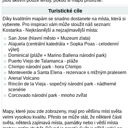
jsou aktivní pouze tehdy, pokud si mapu přiblížíte.
Turistické cíle
Díky kvalitním mapám se snadno dostanete na místa, která si
vyberete. Pro inspiraci vám může sloužit náš seznam:
Kostarika - Nejkrásnější a nejzajímavější místa:
San Jose (hlavní město + Muzeum zlata)
Alajuela (centrální katedrála + Sopka Poas - celodenní
výlet)
Dominical (pláže + Marino Ballena národní park)
Puerto Viejo de Talamanca - pláže
Chirripo národní park - hora Chirripo
Monteverde a Santa Elena - rezervace s mlžným pralesem
Arenal Volcano
Rincón de la Vieja - sopečný národní park - nádherné
scenérie
Corcovado národní park - mnoho zvířat
Mapy, které jsou zde zobrazeny, mají pro většinu míst světa
velmi vysokou kvalitu. Přesto se může stát, že některé části
světa, některá zajímavá místa, památky nebo i větší místa