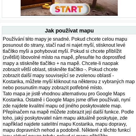
Jak používat mapu
Používání této mapy je snadné. Pokud chcete celou mapu
posunout do strany, stačí nad ni najet myší, stisknout levé
tlačítko myši a pohybovat myší. Pokud si chcete přiblížit
(zvětšit) libovolné místo na mapě, přesuňte ho doprostřed
mapy a stiskněte tlačítko + na mapě. Chcete-li naopak
zobrazit větší oblast, stiskněte tlačítko -. Pokud chcete
zobrazit další mapy související se zvolenou oblastí -
Kostarika, můžete myší kliknout na některou z vybraných map
nebo posunutím mapy zobrazit potřebné místo.
Tato mapa je jistě vhodnou alternativou pro Google Maps
Kostarika. Ostatně i Google Maps jsme dříve používali, nyní
zde najdete kvalitní mapu od jiného poskytovatele map.
Přepínačem na mapě můžete zobrazit její další funkce. Podle
toho, jaký poskytovatel nám mapu aktuálně poskytuje, zde
například najdete satelitní mapu Kostarika, mapu dopravy,
mapu dopravních nehod a podobně. Některé z těchto funkcí