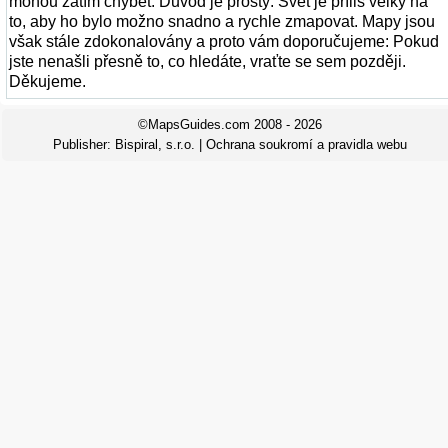
mohou zatím chybět. Důvod je prostý: Svět je příliš velký na
to, aby ho bylo možno snadno a rychle zmapovat. Mapy jsou
však stále zdokonalovány a proto vám doporučujeme: Pokud
jste nenašli přesně to, co hledáte, vraťte se sem později.
Děkujeme.
©MapsGuides.com 2008 - 2026
Publisher:
Bispiral, s.r.o.
|
Ochrana soukromí a pravidla webu