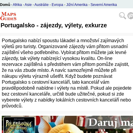
Domů
-
Afrika
-
Asie
-
Austrálie
-
Evropa
-
Jižní Amerika
-
Severní Amerika
Portugalsko - zájezdy, výlety, exkurze
Portugalsko nabízí spoustu lákadel a množství zajímavých
výletů pro turisty. Organizované zájezdy vám přitom usnadní
zajištění všeho potřebného. Vybírat přitom můžete jak levné
zájezdy, tak výlety nabízející vysokou kvalitu. On-line
rezervace zajištěná s předstihem vám přitom pomůže zajistit,
že na vás zbude místo. A navíc samozřejmě můžete při
nákupu výletu výrazně ušetřit. Když budete poznávat
Portugalsko s cestovní kanceláří, tato kancelář vám
pravděpodobně nabídne i výlety na místě. Pokud ale pojedete
bez cestovní kanceláře, určitě bude užitečné, pokud si zde
vyberete výlety z nabídky lokálních cestovních kanceláří nebo
průvodců.