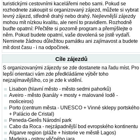
turistickými cestovními kacelářemi nebo sami. Pokud se
rozhodnete zakoupit si organizovaný zájezd, můžete si vybrat
levný zájezd, středně drahý nebo drahý. Nejlevnější zájezdy
mohou mít nízkou kvalitu, ale není to pravidlem. Rozhodně
buďte opatrní: Přečtěte si pozorně program a přemýšlejte o
něm. Pokud budete opatrní, vaše dovolená se jistě vydaří.
Neminete žádnou důležitou památku ani zajímavost a budete
mít dost času - i na odpočinek.
Cíle zájezdů
S organizovanými zájezdy se zde dostanete na řadu míst. Pro
lepší orientaci vám zde předkládáme výběr toho
nejzajímavějšího, co je zde k vidění.
Lisabon (hlavní město - město sedmi pahorků)
Aveiro - město (kanály + mosty + malované lodě -
moliceiros)
Porto (centrum města - UNESCO + Vinné sklepy portského
+ Palácio de Cristal)
Peneda-Gerês Národní park
Cabo da Roca - nejzápadnější bod evropského kontinentu
Algarve region (pláže + historie ve městě Lagos)
Madeira - ostrov věčného jara