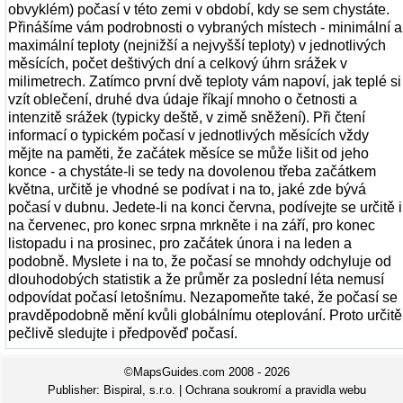
obvyklém) počasí v této zemi v období, kdy se sem chystáte.
Přinášíme vám podrobnosti o vybraných místech - minimální a
maximální teploty (nejnižší a nejvyšší teploty) v jednotlivých
měsících, počet deštivých dní a celkový úhrn srážek v
milimetrech. Zatímco první dvě teploty vám napoví, jak teplé si
vzít oblečení, druhé dva údaje říkají mnoho o četnosti a
intenzitě srážek (typicky deště, v zimě sněžení). Při čtení
informací o typickém počasí v jednotlivých měsících vždy
mějte na paměti, že začátek měsíce se může lišit od jeho
konce - a chystáte-li se tedy na dovolenou třeba začátkem
května, určitě je vhodné se podívat i na to, jaké zde bývá
počasí v dubnu. Jedete-li na konci června, podívejte se určitě i
na červenec, pro konec srpna mrkněte i na září, pro konec
listopadu i na prosinec, pro začátek února i na leden a
podobně. Myslete i na to, že počasí se mnohdy odchyluje od
dlouhodobých statistik a že průměr za poslední léta nemusí
odpovídat počasí letošnímu. Nezapomeňte také, že počasí se
pravděpodobně mění kvůli globálnímu oteplování. Proto určitě
pečlivě sledujte i předpověď počasí.
©MapsGuides.com 2008 - 2026
Publisher:
Bispiral, s.r.o.
|
Ochrana soukromí a pravidla webu