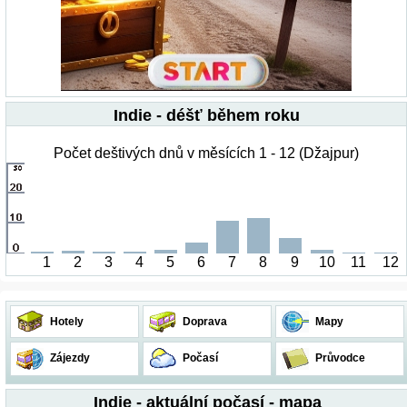
Indie - déšť během roku
Počet deštivých dnů v měsících 1 - 12 (Džajpur)
1
2
3
4
5
6
7
8
9
10
11
12
Hotely
Doprava
Mapy
Zájezdy
Počasí
Průvodce
Indie - aktuální počasí - mapa