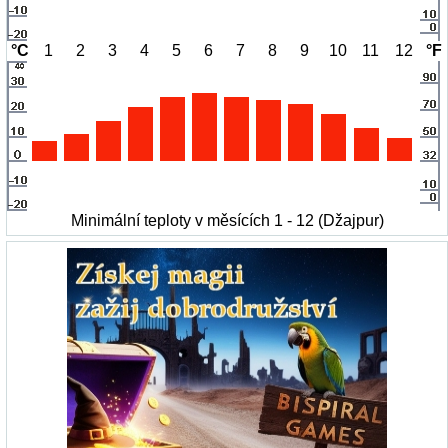
°C
1
2
3
4
5
6
7
8
9
10
11
12
°F
Minimální teploty v měsících 1 - 12 (Džajpur)