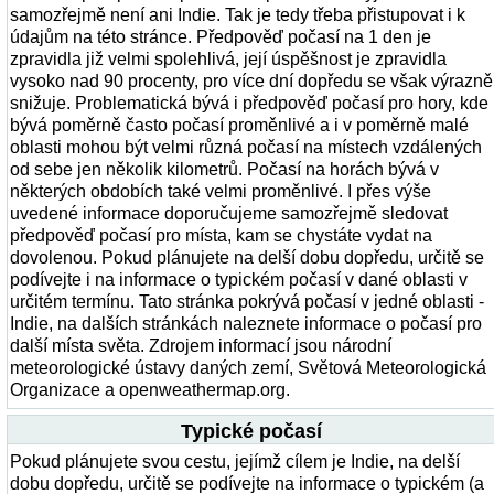
samozřejmě není ani Indie. Tak je tedy třeba přistupovat i k
údajům na této stránce. Předpověď počasí na 1 den je
zpravidla již velmi spolehlivá, její úspěšnost je zpravidla
vysoko nad 90 procenty, pro více dní dopředu se však výrazně
snižuje. Problematická bývá i předpověď počasí pro hory, kde
bývá poměrně často počasí proměnlivé a i v poměrně malé
oblasti mohou být velmi různá počasí na místech vzdálených
od sebe jen několik kilometrů. Počasí na horách bývá v
některých obdobích také velmi proměnlivé. I přes výše
uvedené informace doporučujeme samozřejmě sledovat
předpověď počasí pro místa, kam se chystáte vydat na
dovolenou. Pokud plánujete na delší dobu dopředu, určitě se
podívejte i na informace o typickém počasí v dané oblasti v
určitém termínu. Tato stránka pokrývá počasí v jedné oblasti -
Indie, na dalších stránkách naleznete informace o počasí pro
další místa světa. Zdrojem informací jsou národní
meteorologické ústavy daných zemí, Světová Meteorologická
Organizace a openweathermap.org.
Typické počasí
Pokud plánujete svou cestu, jejímž cílem je Indie, na delší
dobu dopředu, určitě se podívejte na informace o typickém (a