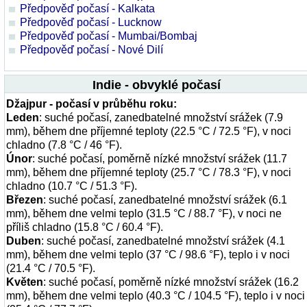
Předpověď počasí - Kalkata
Předpověď počasí - Lucknow
Předpověď počasí - Mumbai/Bombaj
Předpověď počasí - Nové Dilí
Indie - obvyklé počasí
Džajpur - počasí v průběhu roku:
Leden
: suché počasí, zanedbatelné množství srážek (7.9
mm), během dne příjemné teploty (22.5 °C / 72.5 °F), v noci
chladno (7.8 °C / 46 °F).
Únor
: suché počasí, poměrně nízké množství srážek (11.7
mm), během dne příjemné teploty (25.7 °C / 78.3 °F), v noci
chladno (10.7 °C / 51.3 °F).
Březen
: suché počasí, zanedbatelné množství srážek (6.1
mm), během dne velmi teplo (31.5 °C / 88.7 °F), v noci ne
příliš chladno (15.8 °C / 60.4 °F).
Duben
: suché počasí, zanedbatelné množství srážek (4.1
mm), během dne velmi teplo (37 °C / 98.6 °F), teplo i v noci
(21.4 °C / 70.5 °F).
Květen
: suché počasí, poměrně nízké množství srážek (16.2
mm), během dne velmi teplo (40.3 °C / 104.5 °F), teplo i v noci