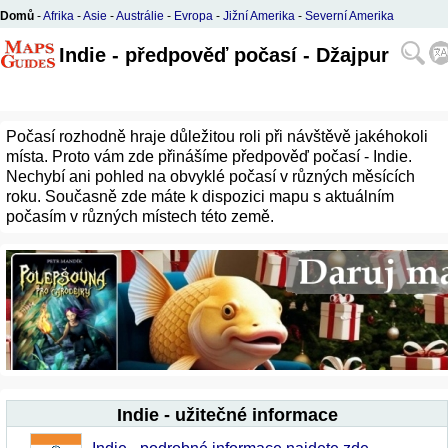
Domů
-
Afrika
-
Asie
-
Austrálie
-
Evropa
-
Jižní Amerika
-
Severní Amerika
Indie - předpověď počasí - Džajpur
Počasí rozhodně hraje důležitou roli při návštěvě jakéhokoli
místa. Proto vám zde přinášíme předpověď počasí - Indie.
Nechybí ani pohled na obvyklé počasí v různých měsících
roku. Současně zde máte k dispozici mapu s aktuálním
počasím v různých místech této země.
Indie - užitečné informace