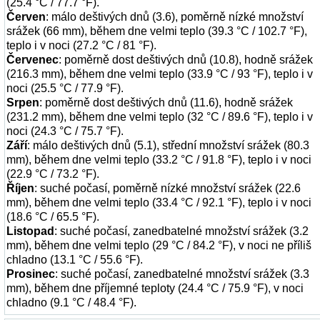
(25.4 °C / 77.7 °F).
Červen
: málo deštivých dnů (3.6), poměrně nízké množství
srážek (66 mm), během dne velmi teplo (39.3 °C / 102.7 °F),
teplo i v noci (27.2 °C / 81 °F).
Červenec
: poměrně dost deštivých dnů (10.8), hodně srážek
(216.3 mm), během dne velmi teplo (33.9 °C / 93 °F), teplo i v
noci (25.5 °C / 77.9 °F).
Srpen
: poměrně dost deštivých dnů (11.6), hodně srážek
(231.2 mm), během dne velmi teplo (32 °C / 89.6 °F), teplo i v
noci (24.3 °C / 75.7 °F).
Září
: málo deštivých dnů (5.1), střední množství srážek (80.3
mm), během dne velmi teplo (33.2 °C / 91.8 °F), teplo i v noci
(22.9 °C / 73.2 °F).
Říjen
: suché počasí, poměrně nízké množství srážek (22.6
mm), během dne velmi teplo (33.4 °C / 92.1 °F), teplo i v noci
(18.6 °C / 65.5 °F).
Listopad
: suché počasí, zanedbatelné množství srážek (3.2
mm), během dne velmi teplo (29 °C / 84.2 °F), v noci ne příliš
chladno (13.1 °C / 55.6 °F).
Prosinec
: suché počasí, zanedbatelné množství srážek (3.3
mm), během dne příjemné teploty (24.4 °C / 75.9 °F), v noci
chladno (9.1 °C / 48.4 °F).