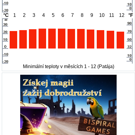
°C
1
2
3
4
5
6
7
8
9
10
11
12
°F
Minimální teploty v měsících 1 - 12 (Patája)