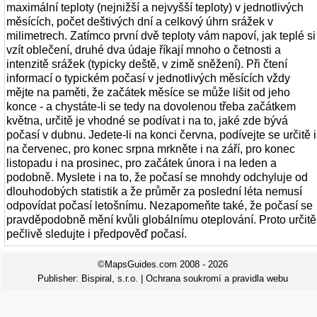
maximální teploty (nejnižší a nejvyšší teploty) v jednotlivých
měsících, počet deštivých dní a celkový úhrn srážek v
milimetrech. Zatímco první dvě teploty vám napoví, jak teplé si
vzít oblečení, druhé dva údaje říkají mnoho o četnosti a
intenzitě srážek (typicky deště, v zimě sněžení). Při čtení
informací o typickém počasí v jednotlivých měsících vždy
mějte na paměti, že začátek měsíce se může lišit od jeho
konce - a chystáte-li se tedy na dovolenou třeba začátkem
května, určitě je vhodné se podívat i na to, jaké zde bývá
počasí v dubnu. Jedete-li na konci června, podívejte se určitě i
na červenec, pro konec srpna mrkněte i na září, pro konec
listopadu i na prosinec, pro začátek února i na leden a
podobně. Myslete i na to, že počasí se mnohdy odchyluje od
dlouhodobých statistik a že průměr za poslední léta nemusí
odpovídat počasí letošnímu. Nezapomeňte také, že počasí se
pravděpodobně mění kvůli globálnímu oteplování. Proto určitě
pečlivě sledujte i předpověď počasí.
©MapsGuides.com 2008 - 2026
Publisher:
Bispiral, s.r.o.
|
Ochrana soukromí a pravidla webu