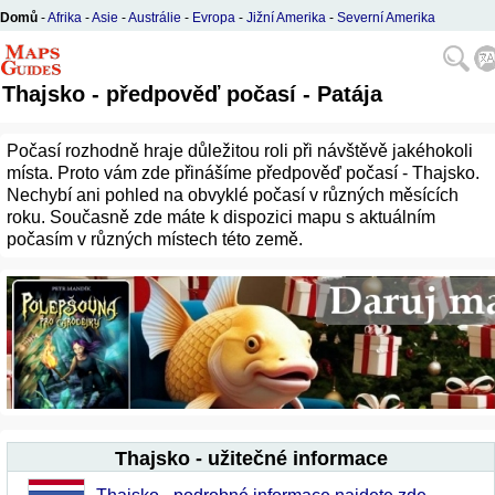
Domů
-
Afrika
-
Asie
-
Austrálie
-
Evropa
-
Jižní Amerika
-
Severní Amerika
Thajsko - předpověď počasí - Patája
Počasí rozhodně hraje důležitou roli při návštěvě jakéhokoli
místa. Proto vám zde přinášíme předpověď počasí - Thajsko.
Nechybí ani pohled na obvyklé počasí v různých měsících
roku. Současně zde máte k dispozici mapu s aktuálním
počasím v různých místech této země.
Thajsko - užitečné informace