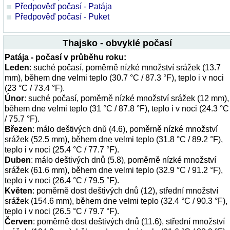
Předpověď počasí - Patája
Předpověď počasí - Puket
Thajsko - obvyklé počasí
Patája - počasí v průběhu roku:
Leden
: suché počasí, poměrně nízké množství srážek (13.7
mm), během dne velmi teplo (30.7 °C / 87.3 °F), teplo i v noci
(23 °C / 73.4 °F).
Únor
: suché počasí, poměrně nízké množství srážek (12 mm),
během dne velmi teplo (31 °C / 87.8 °F), teplo i v noci (24.3 °C
/ 75.7 °F).
Březen
: málo deštivých dnů (4.6), poměrně nízké množství
srážek (52.5 mm), během dne velmi teplo (31.8 °C / 89.2 °F),
teplo i v noci (25.4 °C / 77.7 °F).
Duben
: málo deštivých dnů (5.8), poměrně nízké množství
srážek (61.6 mm), během dne velmi teplo (32.9 °C / 91.2 °F),
teplo i v noci (26.4 °C / 79.5 °F).
Květen
: poměrně dost deštivých dnů (12), střední množství
srážek (154.6 mm), během dne velmi teplo (32.4 °C / 90.3 °F),
teplo i v noci (26.5 °C / 79.7 °F).
Červen
: poměrně dost deštivých dnů (11.6), střední množství