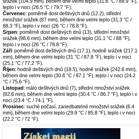
srážek (104.9 mm), během dne velmi teplo (31.6 °C / 88.9 °F),
teplo i v noci (26.5 °C / 79.7 °F).
Červenec
: poměrně dost deštivých dnů (12.2), střední
množství srážek (87 mm), během dne velmi teplo (31.3 °C /
88.3 °F), teplo i v noci (26 °C / 78.8 °F).
Srpen
: poměrně dost deštivých dnů (13), střední množství
srážek (98.6 mm), během dne velmi teplo (31.1 °C / 88 °F),
teplo i v noci (26 °C / 78.8 °F).
Září
: poměrně dost deštivých dnů (17.1), hodně srážek (217.1
mm), během dne velmi teplo (31 °C / 87.8 °F), teplo i v noci
(25.1 °C / 77.2 °F).
Říjen
: hodně deštivých dnů (18.5), hodně srážek (242.6 mm),
během dne velmi teplo (30.6 °C / 87.1 °F), teplo i v noci (24.2
°C / 75.6 °F).
Listopad
: málo deštivých dnů (7), střední množství srážek
(82.8 mm), během dne velmi teplo (30.4 °C / 86.7 °F), teplo i v
noci (23.4 °C / 74.1 °F).
Prosinec
: suché počasí, zanedbatelné množství srážek (6.4
mm), během dne velmi teplo (29.9 °C / 85.8 °F), teplo i v noci
(22.2 °C / 72 °F).