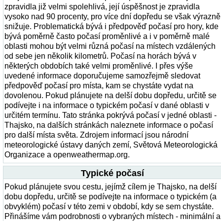
zpravidla již velmi spolehlivá, její úspěšnost je zpravidla
vysoko nad 90 procenty, pro více dní dopředu se však výrazně
snižuje. Problematická bývá i předpověď počasí pro hory, kde
bývá poměrně často počasí proměnlivé a i v poměrně malé
oblasti mohou být velmi různá počasí na místech vzdálených
od sebe jen několik kilometrů. Počasí na horách bývá v
některých obdobích také velmi proměnlivé. I přes výše
uvedené informace doporučujeme samozřejmě sledovat
předpověď počasí pro místa, kam se chystáte vydat na
dovolenou. Pokud plánujete na delší dobu dopředu, určitě se
podívejte i na informace o typickém počasí v dané oblasti v
určitém termínu. Tato stránka pokrývá počasí v jedné oblasti -
Thajsko, na dalších stránkách naleznete informace o počasí
pro další místa světa. Zdrojem informací jsou národní
meteorologické ústavy daných zemí, Světová Meteorologická
Organizace a openweathermap.org.
Typické počasí
Pokud plánujete svou cestu, jejímž cílem je Thajsko, na delší
dobu dopředu, určitě se podívejte na informace o typickém (a
obvyklém) počasí v této zemi v období, kdy se sem chystáte.
Přinášíme vám podrobnosti o vybraných místech - minimální a