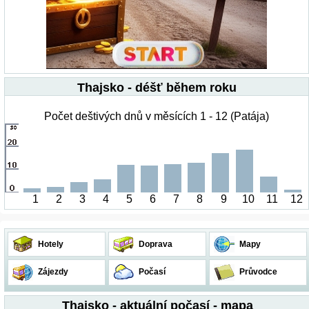
Thajsko - déšť během roku
Počet deštivých dnů v měsících 1 - 12 (Patája)
1
2
3
4
5
6
7
8
9
10
11
12
Hotely
Doprava
Mapy
Zájezdy
Počasí
Průvodce
Thajsko - aktuální počasí - mapa