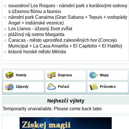
souostroví Los Roques - národní park s korálovými ostrovy
s úžasnou flórou a faunou
národní park Canaima (Gran Sabana + Tepuis + vodopády
Angel + indiánské vesnice)
Los Llanos - úžasný život zvířat
plážový ráj ostrov Margarita
Caracas - město uprostřed zalesněných hor (Concejo
Municipal + La Casa Amarilla + El Capitolio + El Hatillo)
krásné horské město Mérida
Hotely
Doprava
Mapy
Zájezdy
Počasí
Průvodce
Nejhezčí výlety
Temporarily unavailable. Please come back later.