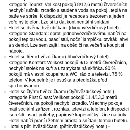
kategorie Tourist: Velikost pokojů 8/12,6 metrů čtverečních,
nechybí ručník, zrcadlo a studená voda na pokoji, teplá na
patře ve sprše. K dispozici je recepce s trezorem a jeden
veřejný telefon. Lze si tu dát kontinentální snídani.
Hotel se dvěma hvězdičkami (dvouhvězdičkový hotel) -
kategorie Standard: oproti jednohvězdičkovému nabízí na
pokoji teplou vodu, psací stůl, noční lampičku, otvírák lahví
a sklenici. Lze sem zajít i na oběd či na večeři a koupit si
nápoje.
Hotel se třemi hvězdičkami (tříhvězdičkový hotel) -
kategorie Komfort: Velikost pokojů 9/13 metrů čtverečních,
nechybí stolek na kufr a uzamykatelná skříňka. 90 %
pokojů má vlastní koupelnu a WC, rádio a televizi, 75 %
telefon. V koupelně je i osuška a předložka před
sprchou/vanou.
Hotel se čtyřmi hvězdičkami (čtyřhvězdičkový hotel) -
kategorie First Class: Velikost pokojů 11,4/13,3 metrů
čtverečních, na pokoji nechybí zrcadlo. Všechny pokoje
mají sociální zařízení, rozhlas, televizi a telefon, k dispozici
jsou šití, psací potřeby, papírové kapesníčky, lžíce na boty.
Hotel nabízí praní i žehlení prádla a snídani formou bufetu.
Hotel s pěti hvězdičkami (pětihvězdičkový hotel) -