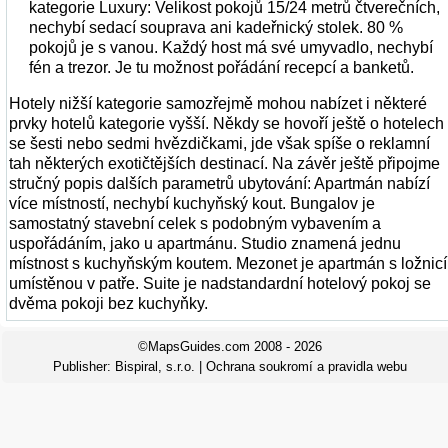
kategorie Luxury: Velikost pokojů 15/24 metrů čtverečních,
nechybí sedací souprava ani kadeřnický stolek. 80 %
pokojů je s vanou. Každý host má své umyvadlo, nechybí
fén a trezor. Je tu možnost pořádání recepcí a banketů.
Hotely nižší kategorie samozřejmě mohou nabízet i některé
prvky hotelů kategorie vyšší. Někdy se hovoří ještě o hotelech
se šesti nebo sedmi hvězdičkami, jde však spíše o reklamní
tah některých exotičtějších destinací. Na závěr ještě připojme
stručný popis dalších parametrů ubytování: Apartmán nabízí
více místností, nechybí kuchyňský kout. Bungalov je
samostatný stavební celek s podobným vybavením a
uspořádáním, jako u apartmánu. Studio znamená jednu
místnost s kuchyňským koutem. Mezonet je apartmán s ložnicí
umístěnou v patře. Suite je nadstandardní hotelový pokoj se
dvěma pokoji bez kuchyňky.
©MapsGuides.com 2008 - 2026
Publisher:
Bispiral, s.r.o.
|
Ochrana soukromí a pravidla webu