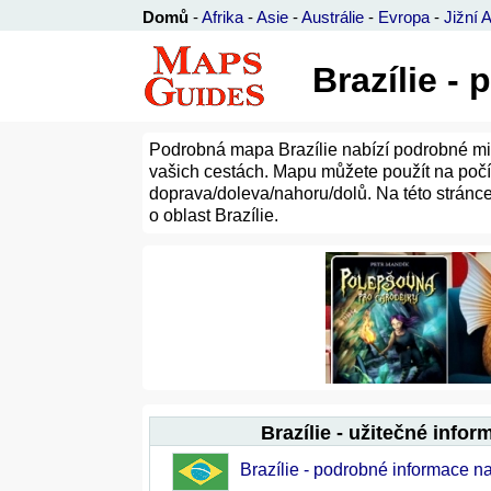
Domů
-
Afrika
-
Asie
-
Austrálie
-
Evropa
-
Jižní 
Brazílie -
Podrobná mapa Brazílie nabízí podrobné mim
vašich cestách. Mapu můžete použít na počíta
doprava/doleva/nahoru/dolů. Na této stránce
o oblast Brazílie.
Brazílie - užitečné infor
Brazílie - podrobné informace n