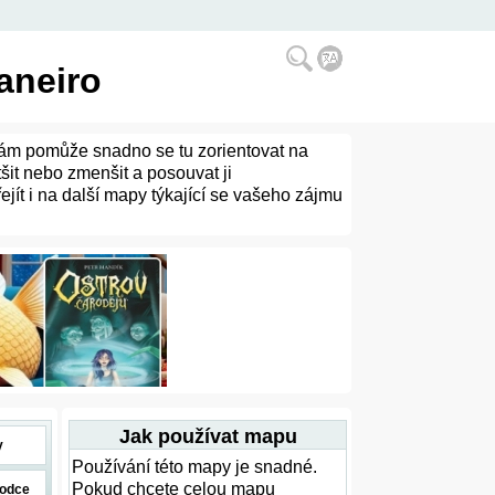
Janeiro
 vám pomůže snadno se tu zorientovat na
tšit nebo zmenšit a posouvat ji
jít i na další mapy týkající se vašeho zájmu
Jak používat mapu
y
Používání této mapy je snadné.
Pokud chcete celou mapu
odce