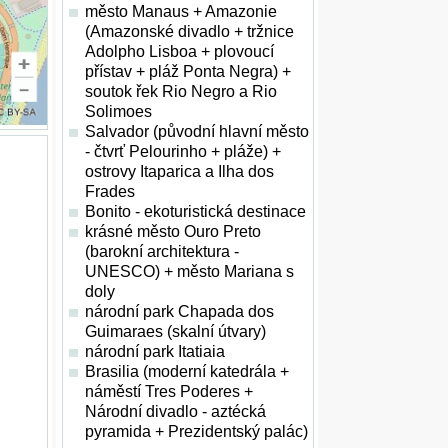
město Manaus + Amazonie
(Amazonské divadlo + tržnice
Adolpho Lisboa + plovoucí
přístav + pláž Ponta Negra) +
soutok řek Rio Negro a Rio
Solimoes
Salvador (původní hlavní město
- čtvrť Pelourinho + pláže) +
ostrovy Itaparica a Ilha dos
Frades
Bonito - ekoturistická destinace
krásné město Ouro Preto
(barokní architektura -
UNESCO) + město Mariana s
doly
národní park Chapada dos
Guimaraes (skalní útvary)
národní park Itatiaia
Brasilia (moderní katedrála +
náměstí Tres Poderes +
Národní divadlo - aztécká
pyramida + Prezidentský palác)