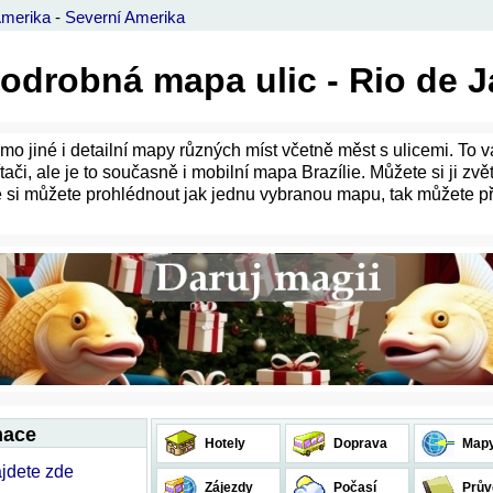
Amerika
-
Severní Amerika
 podrobná mapa ulic - Rio de 
o jiné i detailní mapy různých míst včetně měst s ulicemi. To
či, ale je to současně i mobilní mapa Brazílie. Můžete si ji zvě
 si můžete prohlédnout jak jednu vybranou mapu, tak můžete pře
mace
Hotely
Doprava
Map
ajdete zde
Zájezdy
Počasí
Prův