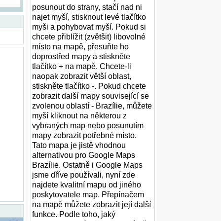
posunout do strany, stačí nad ni
najet myší, stisknout levé tlačítko
myši a pohybovat myší. Pokud si
chcete přiblížit (zvětšit) libovolné
místo na mapě, přesuňte ho
doprostřed mapy a stiskněte
tlačítko + na mapě. Chcete-li
naopak zobrazit větší oblast,
stiskněte tlačítko -. Pokud chcete
zobrazit další mapy související se
zvolenou oblastí - Brazílie, můžete
myší kliknout na některou z
vybraných map nebo posunutím
mapy zobrazit potřebné místo.
Tato mapa je jistě vhodnou
alternativou pro Google Maps
Brazílie. Ostatně i Google Maps
jsme dříve používali, nyní zde
najdete kvalitní mapu od jiného
poskytovatele map. Přepínačem
na mapě můžete zobrazit její další
funkce. Podle toho, jaký