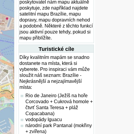
poskytovatel nám mapu aktuálně
poskytuje, zde například najdete
satelitní mapu Brazílie, mapu
dopravy, mapu dopravních nehod
a podobně. Některé z těchto funkcí
jsou aktivní pouze tehdy, pokud si
mapu přiblížíte.
Turistické cíle
Díky kvalitním mapám se snadno
dostanete na místa, která si
vyberete. Pro inspiraci vám může
sloužit náš seznam: Brazílie -
Nejkrásnější a nejzajímavější
místa:
Rio de Janeiro (Ježíš na hoře
Corcovado + Cukrová homole +
čtvrť Santa Teresa + pláž
Copacabana)
vodopády Iguacu
národní park Pantanal (mokřiny
+ zvířena)