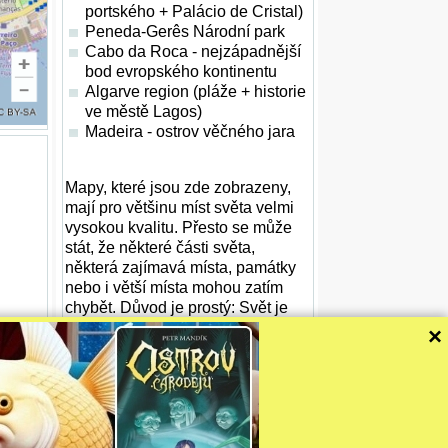
portského + Palácio de Cristal)
Peneda-Gerês Národní park
Cabo da Roca - nejzápadnější
bod evropského kontinentu
Algarve region (pláže + historie
ve městě Lagos)
Madeira - ostrov věčného jara
Mapy, které jsou zde zobrazeny,
mají pro většinu míst světa velmi
vysokou kvalitu. Přesto se může
stát, že některé části světa,
některá zajímavá místa, památky
nebo i větší místa mohou zatím
chybět. Důvod je prostý: Svět je
příliš velký na to, aby ho bylo
×
možno snadno a rychle zmapovat.
Mapy jsou však stále
zdokonalovány a proto vám
doporučujeme: Pokud jste nenašli
přesně to, co hledáte, vraťte se
sem později. Děkujeme.