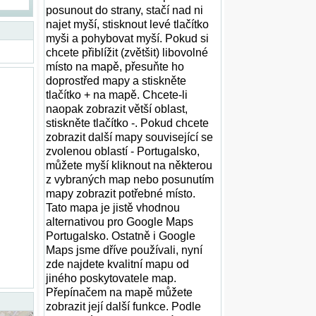
posunout do strany, stačí nad ni
najet myší, stisknout levé tlačítko
myši a pohybovat myší. Pokud si
chcete přiblížit (zvětšit) libovolné
místo na mapě, přesuňte ho
doprostřed mapy a stiskněte
tlačítko + na mapě. Chcete-li
naopak zobrazit větší oblast,
stiskněte tlačítko -. Pokud chcete
zobrazit další mapy související se
zvolenou oblastí - Portugalsko,
můžete myší kliknout na některou
z vybraných map nebo posunutím
mapy zobrazit potřebné místo.
Tato mapa je jistě vhodnou
alternativou pro Google Maps
Portugalsko. Ostatně i Google
Maps jsme dříve používali, nyní
zde najdete kvalitní mapu od
jiného poskytovatele map.
Přepínačem na mapě můžete
zobrazit její další funkce. Podle