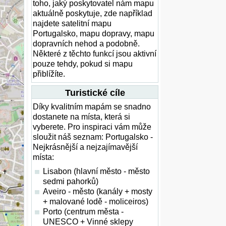
toho, jaký poskytovatel nám mapu
aktuálně poskytuje, zde například
najdete satelitní mapu
Portugalsko, mapu dopravy, mapu
dopravních nehod a podobně.
Některé z těchto funkcí jsou aktivní
pouze tehdy, pokud si mapu
přiblížíte.
Turistické cíle
Díky kvalitním mapám se snadno
dostanete na místa, která si
vyberete. Pro inspiraci vám může
sloužit náš seznam: Portugalsko -
Nejkrásnější a nejzajímavější
místa:
Lisabon (hlavní město - město
sedmi pahorků)
Aveiro - město (kanály + mosty
+ malované lodě - moliceiros)
Porto (centrum města -
UNESCO + Vinné sklepy