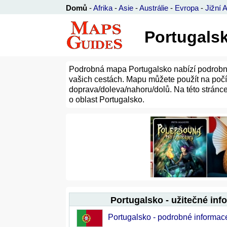
Domů
-
Afrika
-
Asie
-
Austrálie
-
Evropa
-
Jižní 
Portugalsk
Podrobná mapa Portugalsko nabízí podrobné 
vašich cestách. Mapu můžete použít na počíta
doprava/doleva/nahoru/dolů. Na této stránce
o oblast Portugalsko.
Portugalsko - užitečné inf
Portugalsko - podrobné informac