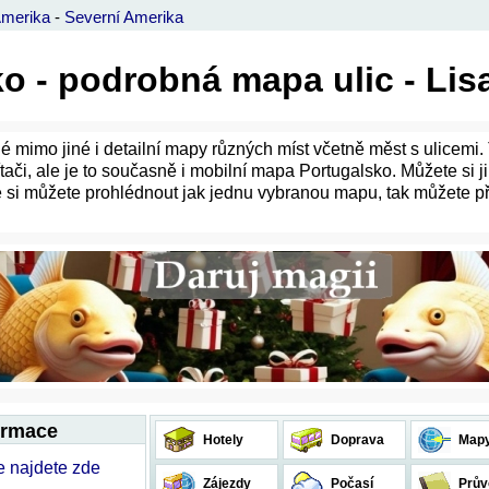
Amerika
-
Severní Amerika
o - podrobná mapa ulic - Li
mimo jiné i detailní mapy různých míst včetně měst s ulicemi
či, ale je to současně i mobilní mapa Portugalsko. Můžete si ji
 si můžete prohlédnout jak jednu vybranou mapu, tak můžete pře
ormace
Hotely
Doprava
Map
e najdete zde
Zájezdy
Počasí
Prův